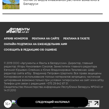
Беларуси
AIF.BY
АРХИВ НОМЕРОВ
РЕКЛАМА НА САЙТЕ
РЕКЛАМА В ГАЗЕТЕ
ОНЛАЙН-ПОДПИСКА НА ЕЖЕНЕДЕЛЬНИК АИФ
СООБЩИТЬ В РЕДАКЦИЮ ОБ ОШИБКЕ
© 2019 ООО «Аргументы и Факты в Белоруссии». Директор, главный
редактор: Игорь Николаевич Соколов. Заместители главного редактора:
Евгений Юрьевич Олейник и Юлия Владимировна Тельтевская. Шеф-
редактор сайта aif.by: Владимир Петрович Шарпило. Все права защищены.
Копирование и использование полных материалов запрещено, частичное
цитирование возможно только при условии гиперссылки на сайт www.aif.by.
Телефон для связи с редакцией: +375 29 642 67 51.
Свидетельство Министерства информации Республики Беларусь №1040 от
14.01.2010
СЛЕДУЮЩИЙ МАТЕРИАЛ
16+