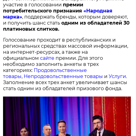
участие в голосовании
п
ремии
потребительского признания
«Народная
марка»
, поддержать бренды, которым доверяют,
и получить шанс стать
одним из обладателей 30
платиновых слитков.
Голосование проходит в республиканских и
региональных средствах массовой информации,
на интернет-ресурсах, а также на
официальном
сайте
премии. Для этого
необходимо заполнить анкеты в трех
категориях:
Продовольственные
товары
,
Непродовольственные товары
и
Услуги
.
Заполнение всех трех анкет увеличивает шансы
стать одним из обладателей призового фонда.