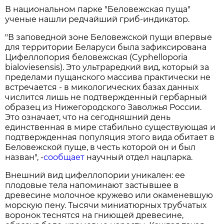
В национальном парке "Беловежская пуща"
ученые нашли редчайший гриб-индикатор.
"В заповедной зоне Беловежской пущи впервые
для территории Беларуси была зафиксирована
Цифеллопория беловежская (Cyphelloporia
bialoviesensis). Это ультраредкий вид, который за
пределами пущанского массива практически не
встречается - в микологических базах данных
числится лишь не подтвержденный гербарный
образец из Нижегородского Заволжья России.
Это означает, что на сегодняшний день
единственная в мире стабильно существующая и
подтвержденная популяция этого вида обитает в
Беловежской пуще, в честь которой он и был
назван", -
сообщает
научный отдел нацпарка.
Внешний вид цифеллопории уникален: ее
плодовые тела напоминают застывшее в
древесине молочное кружево или окаменевшую
морскую пену. Тысячи миниатюрных трубчатых
воронок теснятся на гниющей древесине,