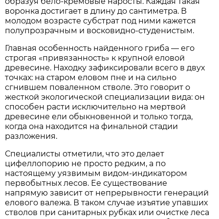
образуя бело-кремовые наросты. Каждая такая
воронка достигает в длину до сантиметра. В
молодом возрасте субстрат под ними кажется
полупрозрачным и восковидно-студенистым.
Главная особенность найденного гриба — его
строгая «привязанность» к крупной еловой
древесине. Находку зафиксировали всего в двух
точках: на старом еловом пне и на сильно
сгнившем поваленном стволе. Это говорит о
жесткой экологической специализации вида: он
способен расти исключительно на мертвой
древесине ели обыкновенной и только тогда,
когда она находится на финальной стадии
разложения.
Специалисты отметили, что это делает
цифеллопорию не просто редким, а по
настоящему уязвимым видом-индикатором
первобытных лесов. Ее существование
напрямую зависит от непрерывности генераций
елового валежа. В таком случае изъятие упавших
стволов при санитарных рубках или очистке леса