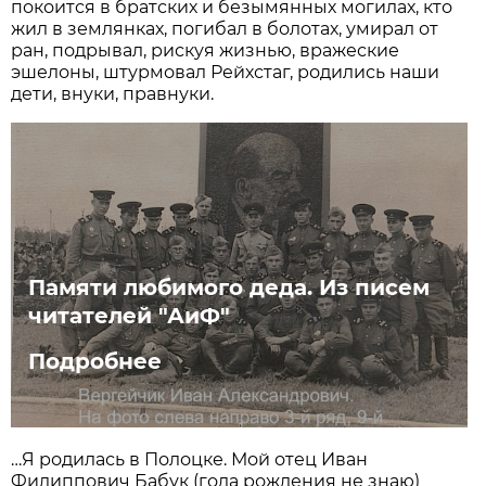
покоится в братских и безымянных могилах, кто
жил в землянках, погибал в болотах, умирал от
ран, подрывал, рискуя жизнью, вражеские
эшелоны, штурмовал Рейхстаг, родились наши
дети, внуки, правнуки.
Памяти любимого деда. Из писем
читателей "АиФ"
Подробнее
…Я родилась в Полоцке. Мой отец Иван
Филиппович Бабук (года рождения не знаю)