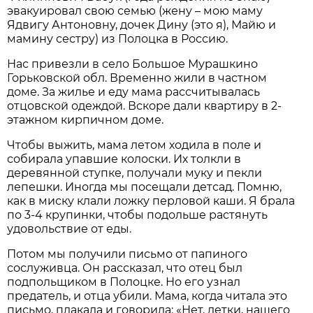
эвакуировал свою семью (жену – мою маму
Ядвигу Антоновну, дочек Дину (это я), Майю и
мамину сестру) из Полоцка в Россию.
Нас привезли в село Большое Мурашкино
Горьковской обл. Временно жили в частном
доме. За жилье и еду мама рассчитывалась
отцовской одеждой. Вскоре дали квартиру в 2-
этажном кирпичном доме.
Чтобы выжить, мама летом ходила в поле и
собирала упавшие колоски. Их толкли в
деревянной ступке, получали муку и пекли
лепешки. Иногда мы посещали детсад. Помню,
как в миску клали ложку перловой каши. Я брала
по 3-4 крупинки, чтобы подольше растянуть
удовольствие от еды.
Потом мы получили письмо от папиного
сослуживца. Он рассказал, что отец был
подпольщиком в Полоцке. Но его узнал
предатель, и отца убили. Мама, когда читала это
письмо, плакала и говорила: «Нет, детки, нашего