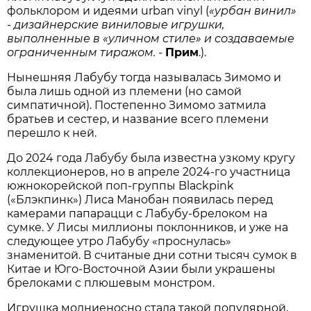
фольклором и идеями urban vinyl (
«урбан винил»
- дизайнерские виниловые игрушки,
выполненные в «уличном стиле» и создаваемые
ограниченным тиражом.
-
Прим
.).
Нынешняя Лабубу тогда называлась Зимомо и
была лишь одной из племени (но самой
симпатичной). Постепенно Зимомо затмила
братьев и сестер, и название всего племени
перешло к ней.
До 2024 года Лабубу была известна узкому кругу
коллекционеров, но в апреле 2024-го участница
южнокорейской поп-группы Blackpink
(«Блэкпинк») Лиса Манобан появилась перед
камерами папарацци с Лабубу-брелоком на
сумке. У Лисы миллионы поклонников, и уже на
следующее утро Лабубу «проснулась»
знаменитой. В считаные дни сотни тысяч сумок в
Китае и Юго-Восточной Азии были украшены
брелоками с плюшевым монстром.
Игрушка молниеносно стала такой популярной,