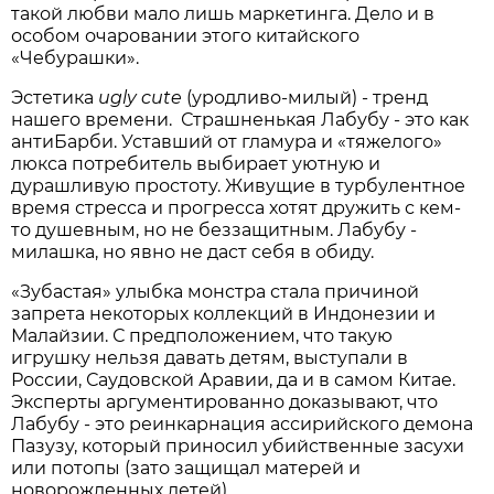
такой любви мало лишь маркетинга. Дело и в
особом очаровании этого китайского
«Чебурашки».
Эстетика
ugly cute
(уродливо-милый) - тренд
нашего времени. Страшненькая Лабубу - это как
антиБарби. Уставший от гламура и «тяжелого»
люкса потребитель выбирает уютную и
дурашливую простоту. Живущие в турбулентное
время стресса и прогресса хотят дружить с кем-
то душевным, но не беззащитным. Лабубу -
милашка, но явно не даст себя в обиду.
«Зубастая» улыбка монстра стала причиной
запрета некоторых коллекций в Индонезии и
Малайзии. С предположением, что такую
игрушку нельзя давать детям, выступали в
России, Саудовской Аравии, да и в самом Китае.
Эксперты аргументированно доказывают, что
Лабубу - это реинкарнация ассирийского демона
Пазузу, который приносил убийственные засухи
или потопы (зато защищал матерей и
новорожденных детей).