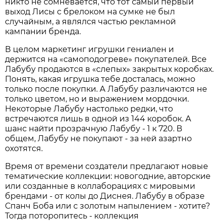
никто не сомневается, что тот самый первый
выход Лисы с брелоком на сумке не был
случайным, а являлся частью рекламной
кампании бренда.
В целом маркетинг игрушки гениален и
держится на «самоподогреве» покупателей. Все
Лабубу продаются в «слепых» закрытых коробках.
Понять, какая игрушка тебе досталась, можно
только после покупки. А Лабубу различаются не
только цветом, но и выражением мордочки.
Некоторые Лабубу настолько редки, что
встречаются лишь в одной из 144 коробок. А
шанс найти прозрачную Лабубу - 1 к 720. В
общем, Лабубу не покупают - за ней азартно
охотятся.
Время от времени создатели предлагают новые
тематические коллекции: новогодние, авторские
или созданные в коллаборациях с мировыми
брендами - от колы до Диснея. Лабубу в образе
Спанч Боба или с золотым напылением - хотите?
Тогда поторопитесь - коллекция