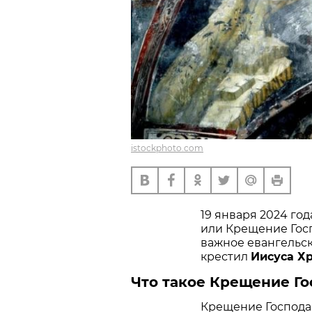
istockphoto.com
19 января 2024 го
или Крещение Госп
важное евангельс
крестил
Иисуса Х
Что такое Крещение Г
Крещение Господа 