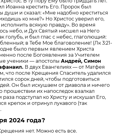
ристос. В ту пору Ему было тридцать лет.
л Иоанна крестить Его. Пророк был
ы души и сказал: «Мне надобно креститься
риходишь ко мне?» Но Христос уверил его,
 исполнить всякую правду». Во время
сь небо, и Дух Святый нисшел на Него
ак голубь, и был глас с небес, глаголющий:
ленный; в Тебе Мое благоволение! (Лк 3:21-
сподне было первым явлением Христа
Именно после Богоявления за Учителем
ые ученики — апостолы
Андрей, Симон
Нафанаил.
В двух Евангелиях — от Матфея
м, что после Крещения Спаситель удалился
стился сорок дней, чтобы подготовиться
дей. Он был искушаем от диавола и ничего
 по прошествии их напоследок взалкал
ри раза подступал ко Христу и искушал Его,
ся крепок и отринул лукавого (так
.
ря 2024 года?
Крещения нет. Можно есть все.