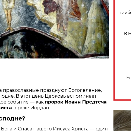
наиб
В 
Б
да православные празднуют Богоявление,
одне. В этот день Церковь вспоминает
кое событие — как
пророк Иоанн Предтеча
риста
в реке Иордан.
осподне?
Бога и Спаса нашего Иисуса Христа — один