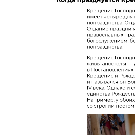
Крещение Господне
имеет четыре дня 
попразднства. Отд
Отдание праздник
православных пра
богослужением, б
попразднства.
Крещение Господне
живы апостолы — 
в Постановлениях 
Крещение и Рожде
и назывался он Бо
IV века. Однако и
единства Рождест
Например, у обоих
со строгим постом