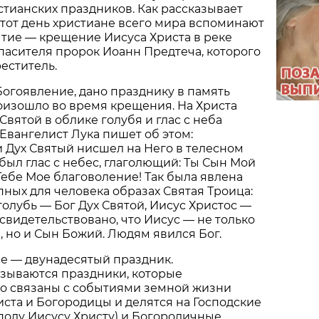
тианских праздников. Как рассказывает
этот день христиане всего мира вспоминают
тие — крещение Иисуса Христа в реке
пасителя пророк Иоанн Предтеча, которого
еститель.
Богоявление, дано празднику в память
роизошло во время крещения. На Христа
Святой в облике голубя и глас с неба
 Евангелист Лука пишет об этом:
и Дух Святый нисшел на Него в телесном
и был глас с небес, глаголющий: Ты Сын Мой
ебе Мое благоволение! Так была явлена
пных для человека образах Святая Троица:
голубь — Бог Дух Святой, Иисус Христос —
асвидетельствовано, что Иисус — не только
 но и Сын Божий. Людям явился Бог.
е — двунадесятый праздник.
зываются праздники, которые
но связаны с событиями земной жизни
иста и Богородицы и делятся на Господские
поду Иисусу Христу) и Богородичные