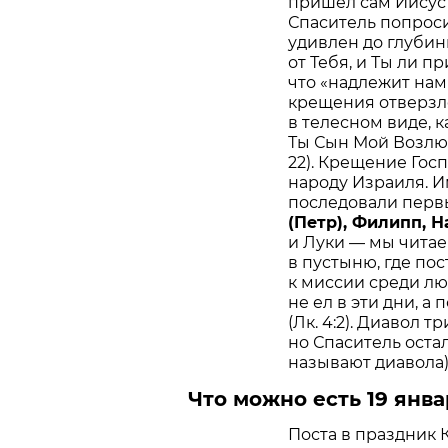
пришел сам Иисус Х
Спаситель попроси
удивлен до глубин
от Тебя, и Ты ли п
что «надлежит нам
крещения отверзло
в телесном виде, к
Ты Сын Мой Возлюб
22). Крещение Го
народу Израиля. 
последовали перв
(Петр), Филипп, 
и Луки — мы читае
в пустыню, где по
к миссии среди лю
не ел в эти дни, а
(Лк. 4:2). Диавол т
но Спаситель остал
называют диавола)
Что можно есть 19 янва
Поста в праздник 