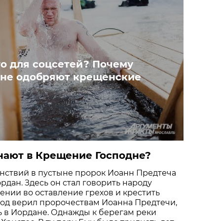
о для соцсетей? Почему
не одобряют крещенские
нают в Крещение Господне?
анствий в пустыне пророк Иоанн Предтеча
рдан. Здесь он стал говорить народу
ении во оставление грехов и крестить
род верил пророчествам Иоанна Предтечи,
 в Иордане. Однажды к берегам реки