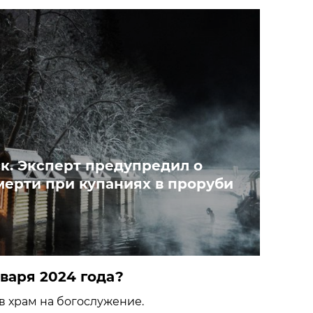
к. Эксперт предупредил о
мерти при купаниях в проруби
варя 2024 года?
в храм на богослужение.