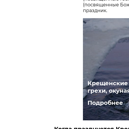
(посвященные Бож
праздник.
Крещенские 
грехи, окуна
Подробнее
Когда празднуется Кр