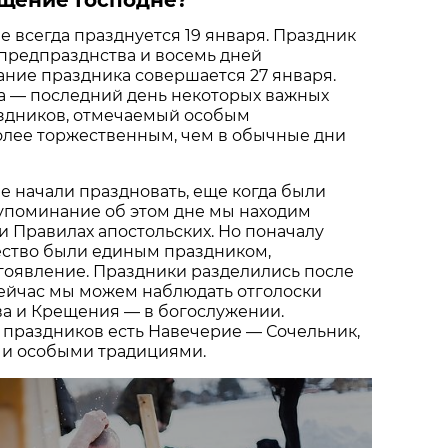
 всегда празднуется 19 января. Праздник
предпразднства и восемь дней
ание праздника совершается 27 января.
а — последний день некоторых важных
здников, отмечаемый особым
олее торжественным, чем в обычные дни
 начали праздновать, еще когда были
упоминание об этом дне мы находим
и Правилах апостольских. Но поначалу
ство были единым праздником,
гоявление. Праздники разделились после
 сейчас мы можем наблюдать отголоски
ва и Крещения — в богослужении.
 праздников есть Навечерие — Сочельник,
 и особыми традициями.