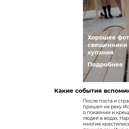
Хорошее фот
священники 
купания
Подробнее
Какие события вспоми
После поста и стр
пришел на реку Ио
о покаянии и крещ
людей в водах. На
многие крестились