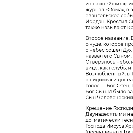
из важнейших хрис
журнал «Фома», в 
евангельское собы
Иордан. Крестил С
также называют Кр
Второе название, 
о чуде, которое п
с небес сошел Дух 
назвал его Сыном.
Отверзлось небо, 
виде, как голубь, 
Возлюбленный; в Т
в видимых и досту
голос — Бог Отец, 
Бог Сын. И было з
Сын Человеческий,
Крещение Господн
Двунадесятыми на
догматически тес
Господа Иисуса Хр
(посвященные Гос