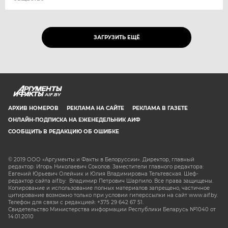
ЗАГРУЗИТЬ ЕЩЁ
AIF.BY
АРХИВ НОМЕРОВ
РЕКЛАМА НА САЙТЕ
РЕКЛАМА В ГАЗЕТЕ
ОНЛАЙН-ПОДПИСКА НА ЕЖЕНЕДЕЛЬНИК АИФ
СООБЩИТЬ В РЕДАКЦИЮ ОБ ОШИБКЕ
© 2019 ООО «Аргументы и Факты в Белоруссии». Директор, главный
редактор: Игорь Николаевич Соколов. Заместители главного редактора:
Евгений Юрьевич Олейник и Юлия Владимировна Тельтевская. Шеф-
редактор сайта aif.by: Владимир Петрович Шарпило. Все права защищены.
Копирование и использование полных материалов запрещено, частичное
цитирование возможно только при условии гиперссылки на сайт www.aif.by.
Телефон для связи с редакцией: +375 29 642 67 51.
Свидетельство Министерства информации Республики Беларусь №1040 от
14.01.2010