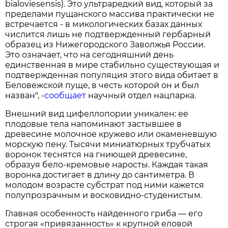
bialoviesensis). Это ультраредкий вид, который за
пределами пущанского массива практически не
встречается - в микологических базах данных
числится лишь не подтвержденный гербарный
образец из Нижегородского Заволжья России.
Это означает, что на сегодняшний день
единственная в мире стабильно существующая и
подтвержденная популяция этого вида обитает в
Беловежской пуще, в честь которой он и был
назван", -
сообщает
научный отдел нацпарка.
Внешний вид цифеллопории уникален: ее
плодовые тела напоминают застывшее в
древесине молочное кружево или окаменевшую
морскую пену. Тысячи миниатюрных трубчатых
воронок теснятся на гниющей древесине,
образуя бело-кремовые наросты. Каждая такая
воронка достигает в длину до сантиметра. В
молодом возрасте субстрат под ними кажется
полупрозрачным и восковидно-студенистым.
Главная особенность найденного гриба — его
строгая «привязанность» к крупной еловой