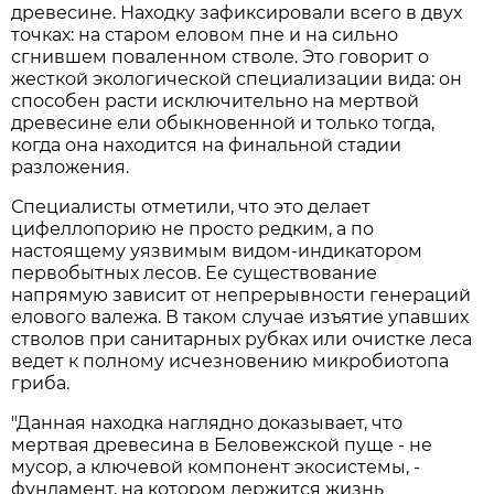
древесине. Находку зафиксировали всего в двух
точках: на старом еловом пне и на сильно
сгнившем поваленном стволе. Это говорит о
жесткой экологической специализации вида: он
способен расти исключительно на мертвой
древесине ели обыкновенной и только тогда,
когда она находится на финальной стадии
разложения.
Специалисты отметили, что это делает
цифеллопорию не просто редким, а по
настоящему уязвимым видом-индикатором
первобытных лесов. Ее существование
напрямую зависит от непрерывности генераций
елового валежа. В таком случае изъятие упавших
стволов при санитарных рубках или очистке леса
ведет к полному исчезновению микробиотопа
гриба.
"Данная находка наглядно доказывает, что
мертвая древесина в Беловежской пуще - не
мусор, а ключевой компонент экосистемы, -
фундамент, на котором держится жизнь