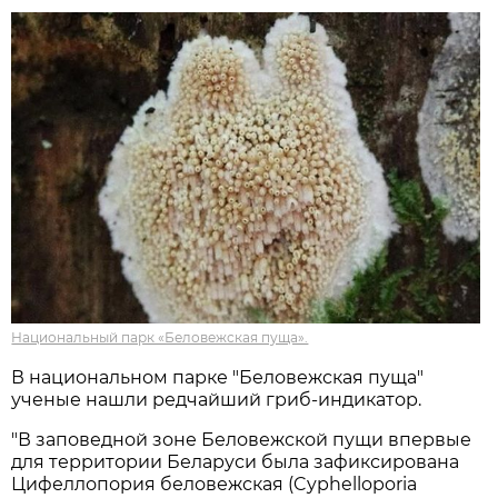
Национальный парк «Беловежская пуща».
В национальном парке "Беловежская пуща"
ученые нашли редчайший гриб-индикатор.
"В заповедной зоне Беловежской пущи впервые
для территории Беларуси была зафиксирована
Цифеллопория беловежская (Cyphelloporia