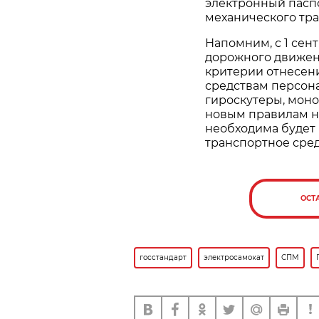
электронный пасп
механического тра
Напомним, с 1 сен
дорожного движени
критерии отнесени
средствам персон
гироскутеры, монок
новым правилам не
необходима будет
транспортное сред
ОСТ
госстандарт
электросамокат
СПМ