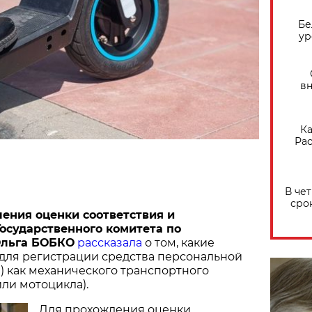
Бе
ур
вн
Ка
Рас
В че
сро
ения оценки соответствия и
осударственного комитета по
Ольга БОБКО
рассказала
о том, какие
для регистрации средства персональной
 как механического транспортного
или мотоцикла).
Для прохождения оценки