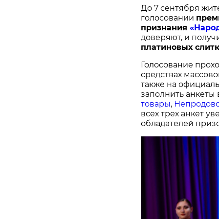
До 7 сентября жит
голосовании
п
рем
признания
«Наро
доверяют, и получ
платиновых слитк
Голосование прохо
средствах массово
также на официал
заполнить анкеты 
товары
,
Непродово
всех трех анкет у
обладателей призо