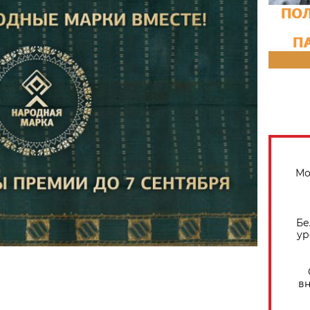
Мо
Бе
ур
вн