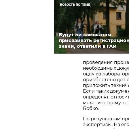
НОВОСТЬ ПО ТЕМЕ
Будут ли самокатам
присваивать регистрацио
знаки, ответили в ГАИ
проведения проце
необходимых докум
одну из лаборатор
приобретено до 1 
приложить техниче
Если таких докуме
определят, относи
механическому тр
Бобко.
По результатам пр
экспертизы. На ег