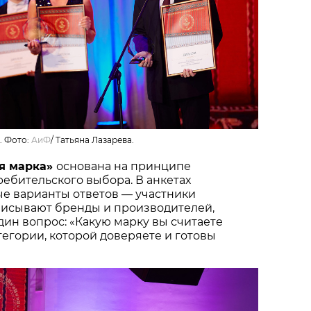
. Фото:
АиФ
/
Татьяна Лазарева.
я марка»
основана на принципе
ебительского выбора. В анкетах
ые варианты ответов — участники
писывают бренды и производителей,
один вопрос: «Какую марку вы считаете
тегории, которой доверяете и готовы