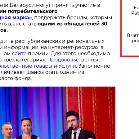
ели Беларуси могут принять участие в
Ка
ии потребительского
Рас
дная марка»
, поддержать бренды, которым
ить шанс стать
одним из обладателей 30
ов.
В че
сро
дит в республиканских и региональных
й информации, на интернет-ресурсах, а
ьном
сайте
премии. Для этого необходимо
в трех категориях:
Продовольственные
льственные товары
и
Услуги
. Заполнение
величивает шансы стать одним из
вого фонда.