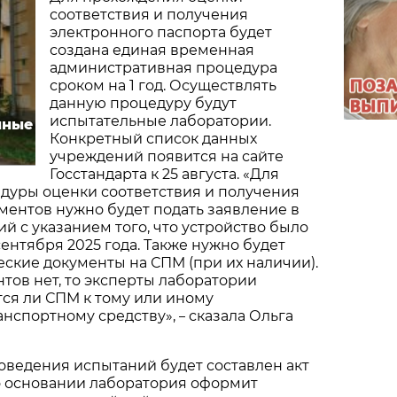
соответствия и получения
электронного паспорта будет
создана единая временная
административная процедура
сроком на 1 год. Осуществлять
данную процедуру будут
испытательные лаборатории.
нные
Конкретный список данных
учреждений появится на сайте
Госстандарта к 25 августа. «Для
дуры оценки соответствия и получения
ентов нужно будет подать заявление в
ий с указанием того, что устройство было
сентября 2025 года. Также нужно будет
ские документы на СПМ (при их наличии).
нтов нет, то эксперты лаборатории
тся ли СПМ к тому или иному
анспортному средству»,
сказала Ольга
–
оведения испытаний будет составлен акт
о основании лаборатория оформит