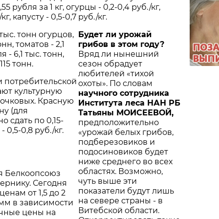
5 рубля за 1 кг, огурцы - 0,2-0,4 руб./кг,
/кг, капусту - 0,5-0,7 руб./кг.
тыс. тонн огурцов,
Будет ли урожай
онн, томатов - 2,1
грибов в этом году?
 - 6,1 тыс. тонн,
Вряд ли нынешний
115 тонн.
сезон обрадует
любителей «тихой
и потребительской
охоты». По словам
ают культурную
научного сотрудника
точковых. Красную
Института леса НАН РБ
ну (для
Татьяны МОИСЕЕВОЙ,
 сдать по 0,15-
предположительно
- 0,5-0,8 руб./кг.
«урожай белых грибов,
подберезовиков и
подосиновиков будет
ниже среднего во всех
областях. Возможно,
я Белкоопсоюз
чуть выше эти
чернику. Сегодня
показатели будут лишь
енам от 1,5 до 2
на севере страны - в
мм в зависимости
Витебской области.
очные цены на