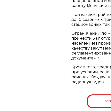
плодоовощной и д
работу 1,5 тысячи
При каждом райпо 
до 10 сезонных пр
стационарных, так 
Ограничений по м
принести 3 кг огур
населением произв
качеству закупаем
регламентированн
документами.
Кроме того, предп
при условии, если
районах. Каждая п
радионуклидов.
ОСТ