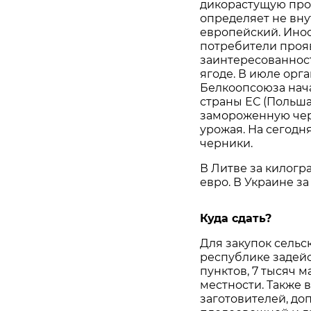
дикорастущую про
определяет не вну
европейский. Ино
потребители проя
заинтересованнос
ягоде. В июле орг
Белкоопсоюза нача
страны ЕС (Польша
замороженную чер
урожая. На сегодн
черники.
В Литве за килогр
евро. В Украине за
Куда сдать?
Для закупок сельс
республике задей
пунктов, 7 тысяч 
местности. Также 
заготовителей, до