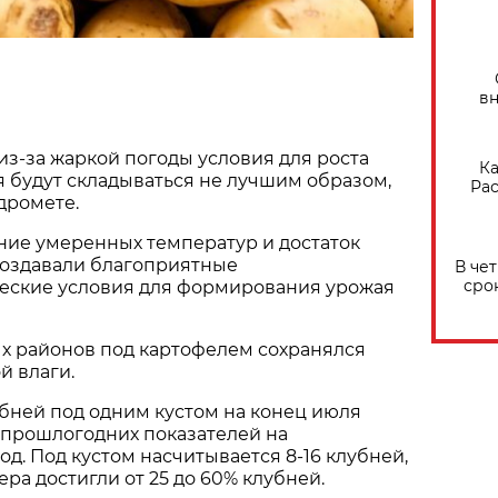
вн
з-за жаркой погоды условия для роста
Ка
 будут складываться не лучшим образом,
Рас
дромете.
ние умеренных температур и достаток
создавали благоприятные
В че
сро
еские условия для формирования урожая
х районов под картофелем сохранялся
й влаги.
бней под одним кустом на конец июля
 прошлогодних показателей на
д. Под кустом насчитывается 8-16 клубней,
ра достигли от 25 до 60% клубней.