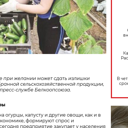
вн
Ка
Рас
е при желании может сдать излишки
В че
сро
ранной сельскохозяйственной продукции,
 пресс-службе Белкоопсоюза.
ры
 огурцы, капусту и другие овощи, как и в
кономике, формируют спрос и
 сегодня предприятие закупает у населения