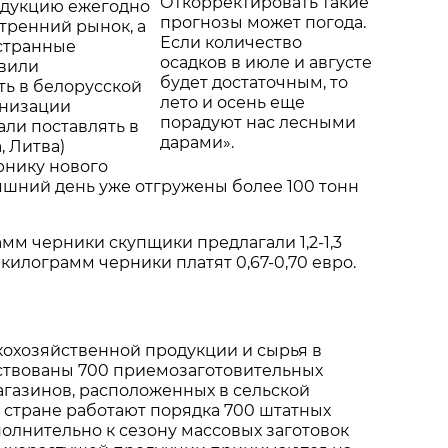
Откорректировать такие
дукцию ежегодно
прогнозы может погода.
тренний рынок, а
Если количество
странные
осадков в июле и августе
вили
будет достаточным, то
ть в белорусской
лето и осень еще
анизации
порадуют нас лесными
ли поставлять в
дарами».
, Литва)
нику нового
яшний день уже отгружены более 100 тонн
амм черники скупщики предлагали 1,2-1,3
 килограмм черники платят 0,67-0,70 евро.
кохозяйственной продукции и сырья в
ствованы 700 приемозаготовительных
магазинов, расположенных в сельской
в стране работают порядка 700 штатных
полнительно к сезону массовых заготовок