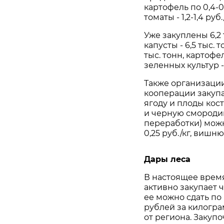
картофель по 0,4-0,5
томаты - 1,2-1,4 руб.
Уже закуплены 6,2 
капусты - 6,5 тыс. т
тыс. тонн, картофеля
зеленных культур -
Также организаци
кооперации закуп
ягоду и плоды кос
и черную смороди
переработки) можно
0,25 руб./кг, вишню 
Дары леса
В настоящее врем
активно закупает 
ее можно сдать по ц
рублей за килогра
от региона. Закуп