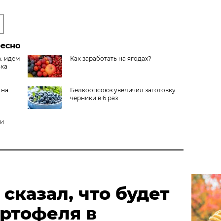
ресно
: идем
Как заработать на ягодах?
ька
 на
Белкоопсоюз увеличил заготовку
черники в 6 раз
 и
сказал, что будет
артофеля в