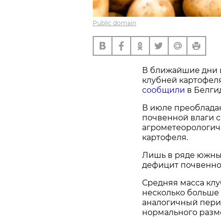
Public domain
В ближайшие дни и
клубней картофеля
сообщили
в Белги
В июле преоблада
почвенной влаги 
агрометеорологич
картофеля.
Лишь в ряде южны
дефицит почвенно
Средняя масса клу
несколько больше
аналогичный перио
нормального разме