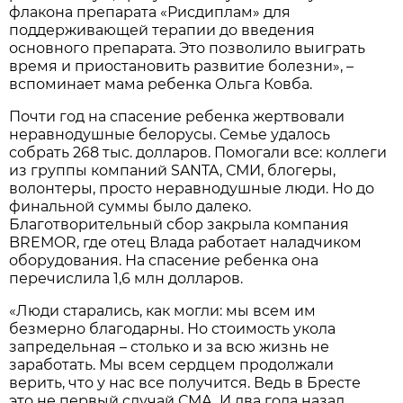
флакона препарата «Рисдиплам» для
поддерживающей терапии до введения
основного препарата. Это позволило выиграть
время и приостановить развитие болезни», –
вспоминает мама ребенка Ольга Ковба.
Почти год на спасение ребенка жертвовали
неравнодушные белорусы. Семье удалось
собрать 268 тыс. долларов. Помогали все: коллеги
из группы компаний SANTA, СМИ, блогеры,
волонтеры, просто неравнодушные люди. Но до
финальной суммы было далеко.
Благотворительный сбор закрыла компания
BREMOR, где отец Влада работает наладчиком
оборудования. На спасение ребенка она
перечислила 1,6 млн долларов.
«Люди старались, как могли: мы всем им
безмерно благодарны. Но стоимость укола
запредельная – столько и за всю жизнь не
заработать. Мы всем сердцем продолжали
верить, что у нас все получится. Ведь в Бресте
это не первый случай СМА. И два года назад