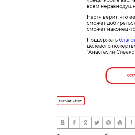
«Ведь, кроме вас, 
всем неравнодуш
Настя верит, что е
сможет добираться
сможет наконец-то
Поддержать
благо
целевого пожертв
“Анастасии Сивако
ОСТ
помощь детям