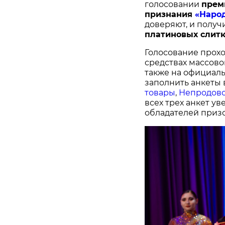
голосовании
п
рем
признания
«Наро
доверяют, и получ
платиновых слитк
Голосование прохо
средствах массово
также на официал
заполнить анкеты 
товары
,
Непродово
всех трех анкет у
обладателей призо