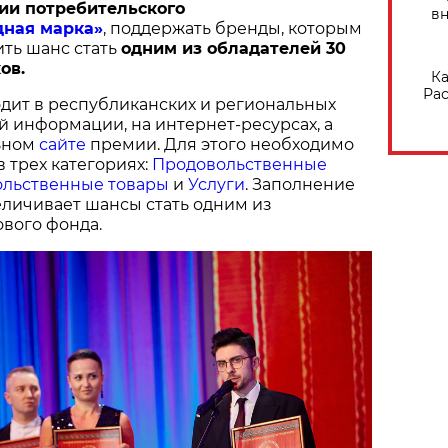
ии потребительского
вн
дная марка»
, поддержать бренды, которым
ить шанс стать
одним из обладателей 30
ов.
Ка
Рас
дит в республиканских и региональных
й информации, на интернет-ресурсах, а
ьном
сайте
премии. Для этого необходимо
в трех категориях:
Продовольственные
льственные товары
и
Услуги
. Заполнение
величивает шансы стать одним из
вого фонда.