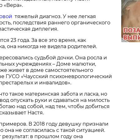
р «Вера».
ковой
тяжелый диагноз. У нее легкая
ость, последствия раннего органического
астическая диплегия.
ся 23 года. За все это время, как
а, она никогда не видела родителей.
тересовались судьбой дочки. Она росла и
льных учреждениях – Доме малютки,
 же живет в доме самостоятельного
зе ГУСО «Чаусский психоневрологический
престарелых и инвалидов».
 что такое материнская забота и ласка, но
вод опускать руки и сдаваться на милость
ботаю над собой, над тем, чтобы добиться
ссказывает Настя.
 примеров. В 2018 году девушку признали
 она не согласилась с такой ситуацией.
т результат: в прошлом году она