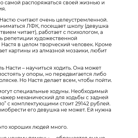
во самой распоряжаться своей жизнью и
я.
 Настю считают очень целеустремленной.
аниматься ЛФК, посещает школу (девушка
твием читает), работает с психологом, а
ть репетиции художественной
 Настя в целом творческий человек. Кроме
дает картины из алмазной мозаики, любит
ль Насти – научиться ходить. Она может
постоять у опоры, но передвигается либо
оляске. Но Настя делает всем, чтобы пойти.
 могут специальные ходуны. Необходимый
нажер механический для ходьбы с задней
о” с комплектующими стоит 29142 рублей.
иобрести его девушка не может. Ей нужна
что хороших людей много.