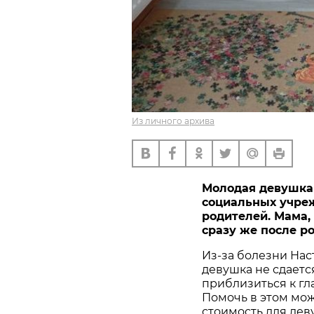
Из личного архива
Молодая девушка
социальных учреж
родителей. Мама, 
сразу же после ро
Из-за болезни Нас
девушка не сдаетс
приблизиться к гл
Помочь в этом мож
стоимость для дев