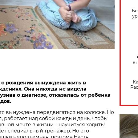
Бе
ур
вн
Ка
 с рождения вынуждена жить в
Рас
дениях. Она никогда не видела
узнав о диагнозе, отказалась от ребенка
дов.
тя вынуждена передвигаться на коляске. Но
я, работает над собой каждый день, чтобы
авной мечте в жизни – научиться ходить!
ет специальный тренажер. Но его
ушки неподъемная, поэтому Настя