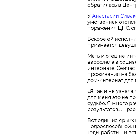
обратилась в Цент
У
Анастасии Сива
умственная отстал
поражения ЦНС, сп
Вскоре ей исполнит
признается девушк
Мать и отец не ин
взрослела в социа
интернате. Сейчас
проживания на ба
дом-интернат для 
«Я так и не узнала,
для меня это не по
судьбе. Я много ра
результатов», – ра
Вот один из ярких
недееспособной, но
Годы работы - и во