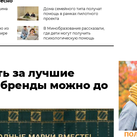
ресно
дима
Дома семейного типа получат
помощь в рамках пилотного
проекта
о из
В Минобразования рассказали,
мире
где дети могут получить
психологическую помощь
ть за лучшие
 бренды можно до