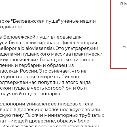
В 
арке "Беловежская пуща" ученые нашли
ндикатор.
не Беловежской пущи впервые для
уси была зафиксирована Цифеллопория
Б
lloporia bialoviesensis). Это ультраредкий
ределами пущанского массива практически
в микологических базах данных числится
денный гербарный образец из
волжья России. Это означает, что на
 единственная в мире стабильно
одтвержденная популяция этого вида
ской пуще, в честь которой он и был
научный отдел нацпарка.
ллопории уникален: ее плодовые тела
вшее в древесине молочное кружево или
кую пену. Тысячи миниатюрных трубчатых
на гниющей древесине, образуя бело-
 Каждая такая воронка достигает в длину