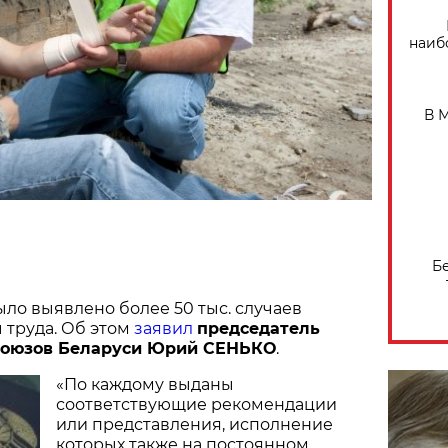
наиб
В 
Б
ыло выявлено более 50 тыс. случаев
 труда. Об этом
заявил
председатель
оюзов Беларуси Юрий СЕНЬКО
.
«По каждому выданы
соответствующие рекомендации
или представления, исполнение
которых также на постоянном