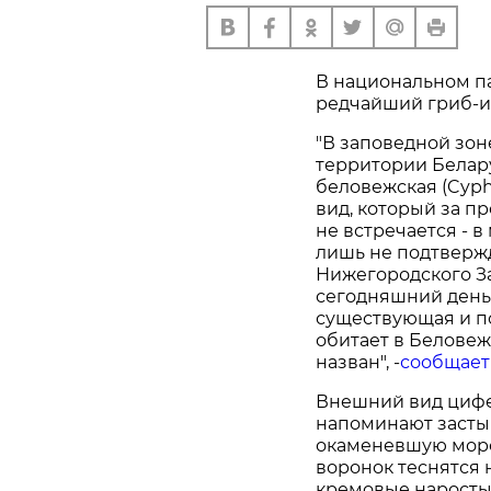
В национальном п
редчайший гриб-и
"В заповедной зо
территории Белар
беловежская (Cyphe
вид, который за п
не встречается - 
лишь не подтверж
Нижегородского За
сегодняшний день
существующая и п
обитает в Беловеж
назван", -
сообщает
Внешний вид цифе
напоминают засты
окаменевшую морс
воронок теснятся 
кремовые наросты.