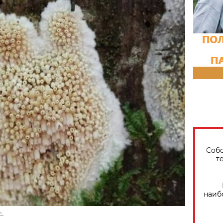
Собо
т
наиб
.