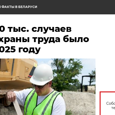
 ФАКТЫ В БЕЛАРУСИ
0 тыс. случаев
храны труда было
025 году
Собо
т