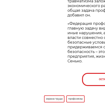
травматизма зало
экономического ра
общая задача проф
добавил он.
«Федерация профсо
главную задачу вид
иные нарушения, а
власти совместно
безопасные услови
придерживаемся о
безопасность – это
предприятия, жизн
Сенько.
ОСТ
охрана труда
профсоюзы