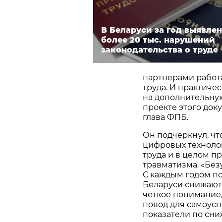
В Беларуси за год выявле
более 20 тыс. нарушений
законодательства о труде
партнерами работа
труда. И практиче
на дополнительну
проекте этого док
глава ФПБ.
Он подчеркнул, чт
цифровых техноло
труда и в целом 
травматизма. «Безу
С каждым годом по
Беларуси снижаютс
четкое понимание,
повод для самоусп
показатели по сн