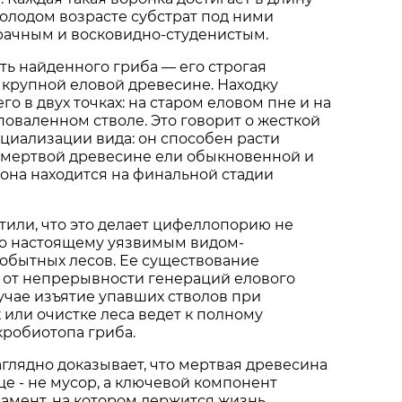
молодом возрасте субстрат под ними
рачным и восковидно-студенистым.
ть найденного гриба — его строгая
 крупной еловой древесине. Находку
о в двух точках: на старом еловом пне и на
оваленном стволе. Это говорит о жесткой
циализации вида: он способен расти
 мертвой древесине ели обыкновенной и
а она находится на финальной стадии
или, что это делает цифеллопорию не
по настоящему уязвимым видом-
обытных лесов. Ее существование
 от непрерывности генераций елового
лучае изъятие упавших стволов при
 или очистке леса ведет к полному
робиотопа гриба.
аглядно доказывает, что мертвая древесина
е - не мусор, а ключевой компонент
дамент, на котором держится жизнь