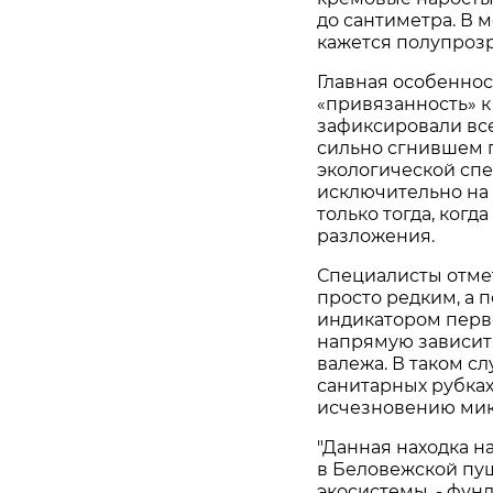
до сантиметра. В 
кажется полупроз
Главная особеннос
«привязанность» к
зафиксировали всег
сильно сгнившем п
экологической спе
исключительно на
только тогда, когд
разложения.
Специалисты отмет
просто редким, а 
индикатором перв
напрямую зависит
валежа. В таком с
санитарных рубках
исчезновению мик
"Данная находка н
в Беловежской пущ
экосистемы, - фун