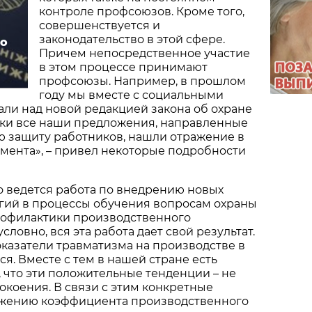
контроле профсоюзов. Кроме того,
совершенствуется и
законодательство в этой сфере.
но
Причем непосредственное участие
в этом процессе принимают
профсоюзы. Например, в прошлом
году мы вместе с социальными
ли над новой редакцией закона об охране
ски все наши предложения, направленные
ю защиту работников, нашли отражение в
умента», – привел некоторые подробности
о ведется работа по внедрению новых
гий в процессы обучения вопросам охраны
профилактики производственного
словно, вся эта работа дает свой результат.
казатели травматизма на производстве в
я. Вместе с тем в нашей стране есть
 что эти положительные тенденции – не
окоения. В связи с этим конкретные
ижению коэффициента производственного