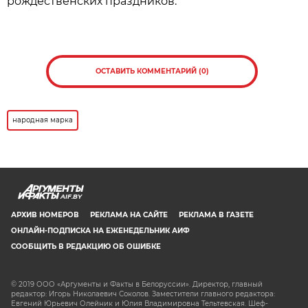
рождественских праздников.
ОСТАВИТЬ КОММЕНТАРИЙ (0)
народная марка
AIF.BY
АРХИВ НОМЕРОВ
РЕКЛАМА НА САЙТЕ
РЕКЛАМА В ГАЗЕТЕ
ОНЛАЙН-ПОДПИСКА НА ЕЖЕНЕДЕЛЬНИК АИФ
СООБЩИТЬ В РЕДАКЦИЮ ОБ ОШИБКЕ
© 2019 ООО «Аргументы и Факты в Белоруссии». Директор, главный
редактор: Игорь Николаевич Соколов. Заместители главного редактора:
Евгений Юрьевич Олейник и Юлия Владимировна Тельтевская. Шеф-