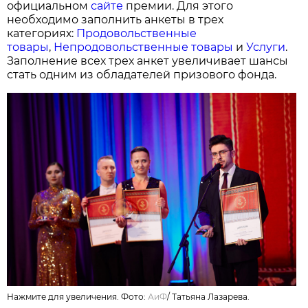
официальном
сайте
премии. Для этого
необходимо заполнить анкеты в трех
категориях:
Продовольственные
товары
,
Непродовольственные товары
и
Услуги
.
Заполнение всех трех анкет увеличивает шансы
стать одним из обладателей призового фонда.
Нажмите для увеличения. Фото:
АиФ
/
Татьяна Лазарева.