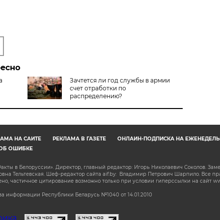
ресно
а
Зачтется ли год службы в армии
счет отработки по
распределению?
АМА НА САЙТЕ
РЕКЛАМА В ГАЗЕТЕ
ОНЛАЙН-ПОДПИСКА НА ЕЖЕНЕДЕЛЬ
ОБ ОШИБКЕ
акты в Белоруссии». Директор, главный редактор: Игорь Николаевич Соколов. Зам
на Тельтевская. Шеф-редактор сайта aif.by: Владимир Петрович Шарпило. Все п
о, частичное цитирование возможно только при условии гиперссылки на сайт www.
а информации Республики Беларусь №1040 от 14.01.2010