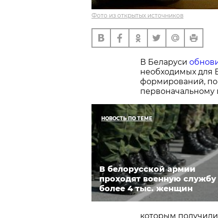
Фото из открытых источников
В Беларуси
обнов
необходимых для В
формирований, по
первоначальному 
НОВОСТЬ ПО ТЕМЕ
В белорусской армии
проходят военную службу
более 4 тыс. женщин
которым получили