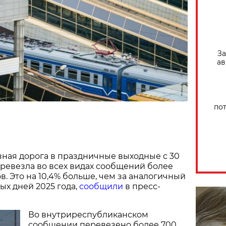
За
ав
по
ная дорога в праздничные выходные с 30
еревезла во всех видах сообщений более
в. Это на 10,4% больше, чем за аналогичный
х дней 2025 года,
сообщили
в пресс-
Во внутриреспубликанском
сообщении перевезено более 700