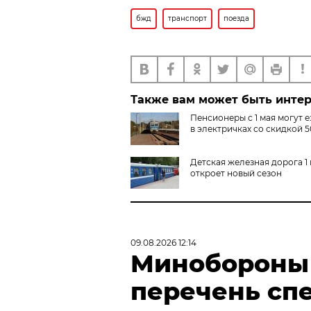
бжд
транспорт
поезда
Также вам может быть инте
Пенсионеры с 1 мая могут е
в электричках со скидкой 
Детская железная дорога 1
откроет новый сезон
09.08.2026 12:14
Минобороны
перечень сп