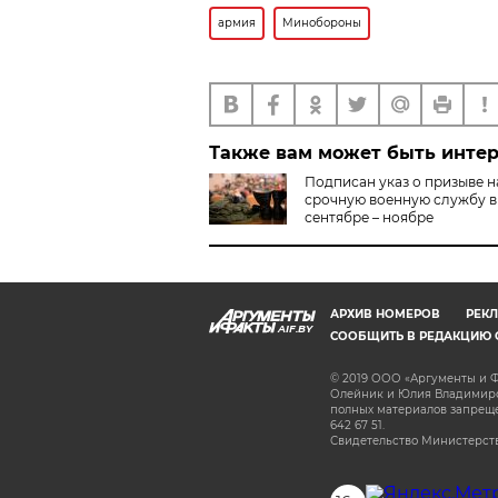
армия
Минобороны
Также вам может быть инте
Подписан указ о призыве н
срочную военную службу в
сентябре – ноябре
АРХИВ НОМЕРОВ
РЕКЛ
AIF.BY
СООБЩИТЬ В РЕДАКЦИЮ 
© 2019 ООО «Аргументы и Ф
Олейник и Юлия Владимиров
полных материалов запрещен
642 67 51.
Свидетельство Министерств