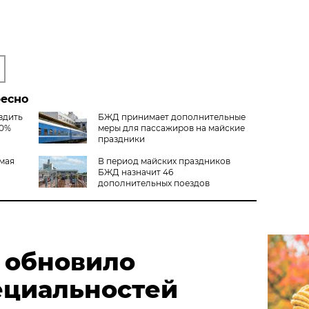
ресно
здить
БЖД принимает дополнительные
50%
меры для пассажиров на майские
праздники
 мая
В период майских праздников
БЖД назначит 46
дополнительных поездов
 обновило
ециальностей