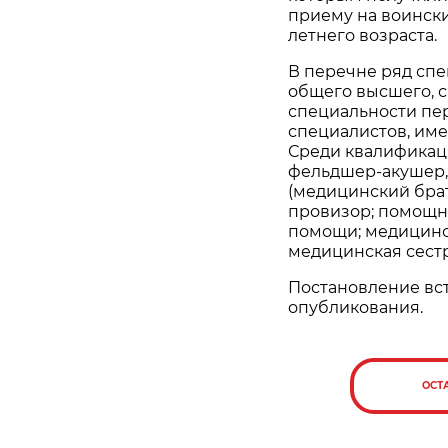
приему на воински
летнего возраста.
В перечне ряд спе
общего высшего, с
специальности пе
специалистов, им
Среди квалификац
фельдшер-акушер,
(медицинский брат
провизор; помощн
помощи; медицинск
медицинская сест
Постановление вст
опубликования.
ОСТ