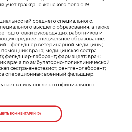
й учет граждане женского пола с 19-
циальностей среднего специального,
пециального высшего образования, а также
реподготовки руководящих работников и
еющих среднее специальное образование.
ий – фельдшер ветеринарной медицины;
 помощник врача; медицинская сестра
); фельдшер-лаборант; фармацевт; врач;
ик врача по амбулаторно-поликлинической
ая сестра-анестезист; рентгенолаборант;
ра операционная; военный фельдшер.
упает в силу после его официального
АВИТЬ КОММЕНТАРИЙ (0)