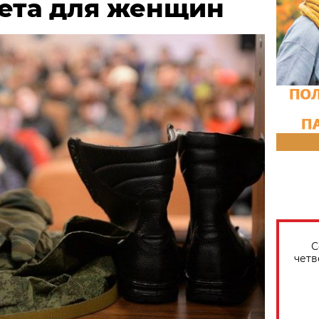
чета для женщин
С
четв