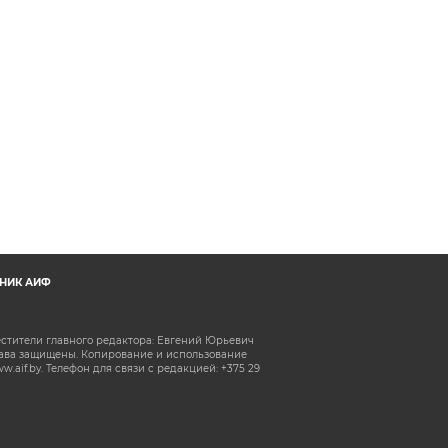
НИК АИФ
естители главного редактора: Евгений Юрьевич
рава защищены. Копирование и использование
aif.by. Телефон для связи с редакцией: +375 29