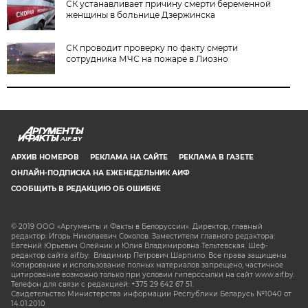
СК устанавливает причину смерти беременной
женщины в больнице Дзержинска
СК проводит проверку по факту смерти
сотрудника МЧС на пожаре в Лиозно
AIF.BY
АРХИВ НОМЕРОВ
РЕКЛАМА НА САЙТЕ
РЕКЛАМА В ГАЗЕТЕ
ОНЛАЙН-ПОДПИСКА НА ЕЖЕНЕДЕЛЬНИК АИФ
СООБЩИТЬ В РЕДАКЦИЮ ОБ ОШИБКЕ
© 2019 ООО «Аргументы и Факты в Белоруссии». Директор, главный
редактор: Игорь Николаевич Соколов. Заместители главного редактора:
Евгений Юрьевич Олейник и Юлия Владимировна Тельтевская. Шеф-
редактор сайта aif.by: Владимир Петрович Шарпило. Все права защищены.
Копирование и использование полных материалов запрещено, частичное
цитирование возможно только при условии гиперссылки на сайт www.aif.by.
Телефон для связи с редакцией: +375 29 642 67 51.
Свидетельство Министерства информации Республики Беларусь №1040 от
14.01.2010