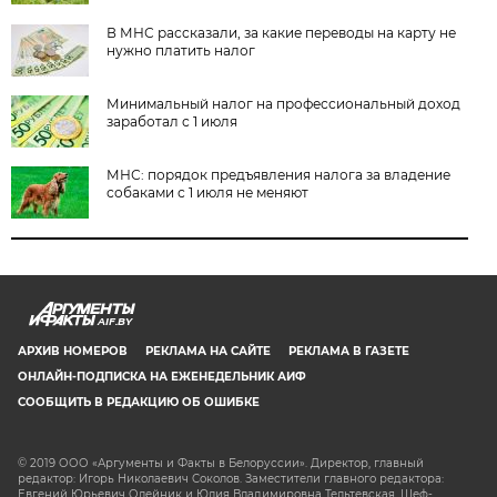
В МНС рассказали, за какие переводы на карту не
нужно платить налог
Минимальный налог на профессиональный доход
заработал с 1 июля
МНС: порядок предъявления налога за владение
собаками с 1 июля не меняют
AIF.BY
АРХИВ НОМЕРОВ
РЕКЛАМА НА САЙТЕ
РЕКЛАМА В ГАЗЕТЕ
ОНЛАЙН-ПОДПИСКА НА ЕЖЕНЕДЕЛЬНИК АИФ
СООБЩИТЬ В РЕДАКЦИЮ ОБ ОШИБКЕ
© 2019 ООО «Аргументы и Факты в Белоруссии». Директор, главный
редактор: Игорь Николаевич Соколов. Заместители главного редактора:
Евгений Юрьевич Олейник и Юлия Владимировна Тельтевская. Шеф-