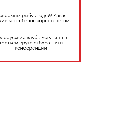
акормим рыбу ягодой! Какая
живка особенно хороша летом
елорусские клубы уступили в
третьем круге отбора Лиги
конференций