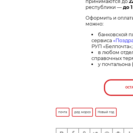
принимаются до
2
республики —
до 
Оформить и оплати
можно:
банковской п
сервиса
«Поздр
РУП «Белпочта»;
в любом отдел
справочных тер
у почтальона (
ОСТ
почта
дед мороз
Новый год