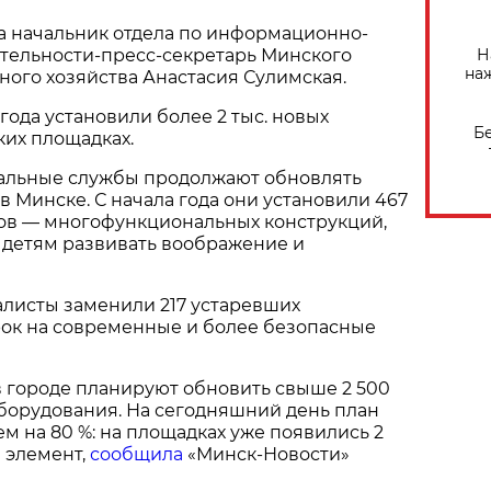
а начальник отдела по информационно-
Н
тельности-пресс-секретарь Минского
на
ого хозяйства Анастасия Сулимская.
года установили более 2 тыс. новых
Б
ких площадках.
альные службы продолжают обновлять
в Минске. С начала года они установили 467
ов — многофункциональных конструкций,
 детям развивать воображение и
алисты заменили 217 устаревших
рок на современные и более безопасные
 в городе планируют обновить свыше 2 500
борудования. На сегодняшний день план
м на 80 %: на площадках уже появились 2
 элемент,
сообщила
«Минск-Новости»