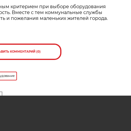
авным критерием при выборе оборудования
ость. Вместе с тем коммунальные службы
ть и пожелания маленьких жителей города.
АВИТЬ КОММЕНТАРИЙ (0)
рудование
ресно
нят
Могут ли родители покупать
вого
игровое оборудование для
детского сада?