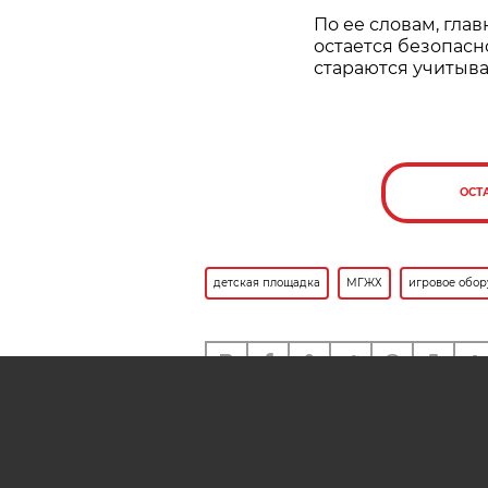
По ее словам, гл
остается безопасн
стараются учитыва
ОСТ
детская площадка
МГЖХ
игровое обо
Также вам может быть инте
В 2026 году в Минске заме
более 2,7 тыс. единиц игро
оборудования