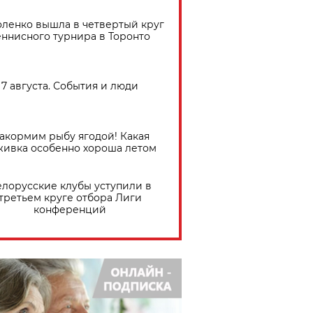
ленко вышла в четвертый круг
еннисного турнира в Торонто
7 августа. События и люди
акормим рыбу ягодой! Какая
живка особенно хороша летом
елорусские клубы уступили в
третьем круге отбора Лиги
конференций