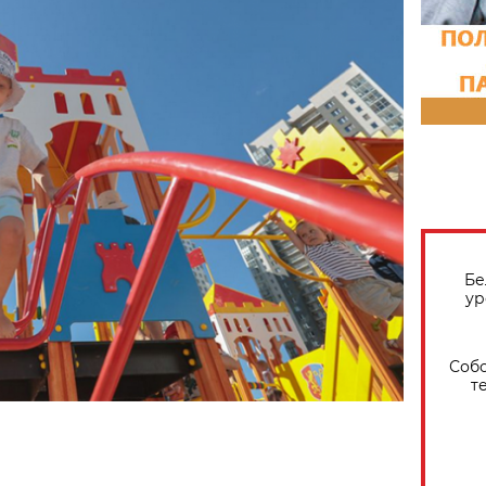
Бе
ур
Собо
т