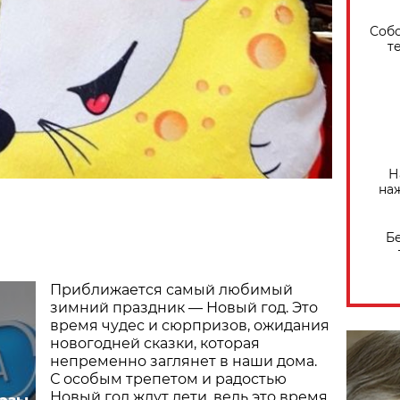
Собо
т
Н
на
Б
Приближается самый любимый
зимний праздник — Новый год. Это
время чудес и сюрпризов, ожидания
новогодней сказки, которая
непременно заглянет в наши дома.
С особым трепетом и радостью
Новый год ждут дети, ведь это время