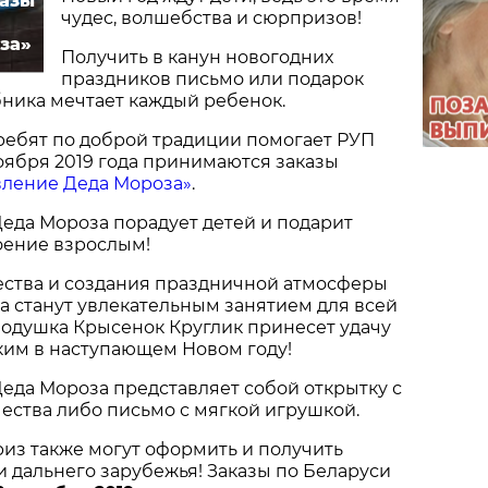
казы
чудес, волшебства и сюрпризов!
за»
Получить в канун новогодних
праздников письмо или подарок
ника мечтает каждый ребенок.
ребят по доброй традиции помогает РУП
ноября 2019 года принимаются заказы
вление Деда Мороза»
.
еда Мороза порадует детей и подарит
оение взрослым!
ества и создания праздничной атмосферы
да станут увлекательным занятием для всей
подушка Крысенок Круглик принесет удачу
ким в наступающем Новом году!
еда Мороза представляет собой открытку с
ества либо письмо с мягкой игрушкой.
из также могут оформить и получить
и дальнего зарубежья! Заказы по Беларуси