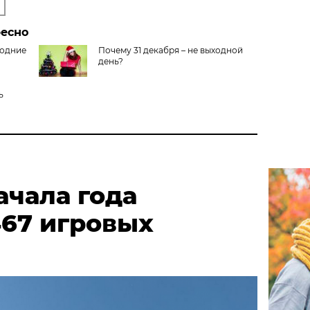
ресно
годние
Почему 31 декабря – не выходной
день?
ь
ачала года
467 игровых