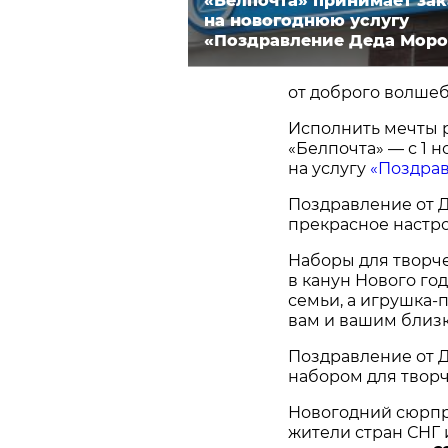
«Белпочта» принимает за
на новогоднюю услугу
«Поздравление Деда Моро
от доброго волшеб
Исполнить мечты 
«Белпочта» — с 1 
на услугу
«Поздра
Поздравление от Д
прекрасное настр
Наборы для творч
в канун Нового го
семьи, а игрушка-
вам и вашим близ
Поздравление от Д
набором для творч
Новогодний сюрпр
жители стран СНГ 