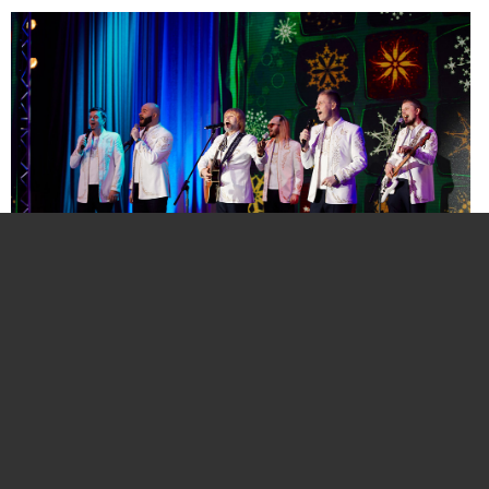
Нажмите для увеличения. Фото:
АиФ
Компании и бренды, которые по итогам
народного голосования станут победителями,
призерами и финалистами премии «Народная
марка», получат широкое освещение в
республиканских и региональных средствах
массовой информации. Торжественная