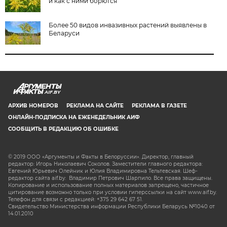
и как с ними борются
Более 50 видов инвазивных растений выявлены в
Беларуси
AIF.BY
АРХИВ НОМЕРОВ
РЕКЛАМА НА САЙТЕ
РЕКЛАМА В ГАЗЕТЕ
ОНЛАЙН-ПОДПИСКА НА ЕЖЕНЕДЕЛЬНИК АИФ
СООБЩИТЬ В РЕДАКЦИЮ ОБ ОШИБКЕ
© 2019 ООО «Аргументы и Факты в Белоруссии». Директор, главный
редактор: Игорь Николаевич Соколов. Заместители главного редактора:
Евгений Юрьевич Олейник и Юлия Владимировна Тельтевская. Шеф-
редактор сайта aif.by: Владимир Петрович Шарпило. Все права защищены.
Копирование и использование полных материалов запрещено, частичное
цитирование возможно только при условии гиперссылки на сайт www.aif.by.
Телефон для связи с редакцией: +375 29 642 67 51.
Свидетельство Министерства информации Республики Беларусь №1040 от
14.01.2010