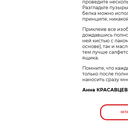
проведите несколь
Разгладьте пузырь
белка можно испол
принципе, никакой
Приклеив все изоб
дождавшись полно
ней кистью с лако
основе), так и мас
тем лучше салфето
ящика.
Помните, что каж
только после полн
наносить сразу мно
Анна КРАСАВЦЕ
ОСТ