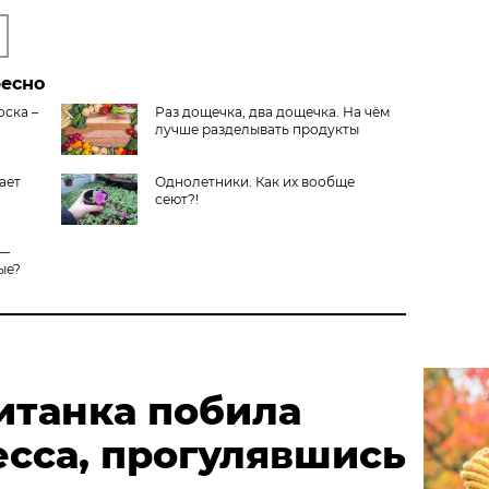
ресно
оска –
Раз дощечка, два дощечка. На чём
лучше разделывать продукты
ает
Однолетники. Как их вообще
сеют?!
 —
ые?
итанка побила
есса, прогулявшись