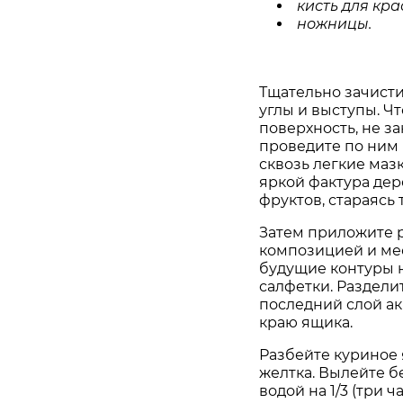
кисть
для
кра
ножницы
.
Тщательно зачисти
углы и выступы. Ч
поверхность, не з
проведите по ним 
сквозь легкие маз
яркой фактура дер
фруктов, стараясь
Затем приложите р
композицией и ме
будущие контуры 
салфетки. Раздели
последний слой ак
краю ящика.
Разбейте куриное 
желтка. Вылейте б
водой на 1/3 (три ч