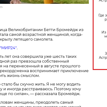
Астр
es
Где 
р
ница Великобритании Бетти Бромейдж из
Из
тала самой возрастной женщиной, когда-
м
крылу летящего самолета.
"МИР24"
.
З
ть лет она совершила уже шесть таких
Астр
едной раз превзошла собственный
ря на перенесенный в августе прошлого
ма рекордсменка воспринимает приключение
ить жизнь смыслом.
стало бы скучно жить. Я не могу водить
у и иногда расстраиваюсь. Поэтому хочу
 еще по силам», — рассказала Бромейдж.
 словам женщины, преодолеть самый