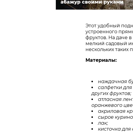
абажур своими руками
Этот удобный подн
устроенного прямо
фруктов. На даче 
мелкий садовый ин
нескольких таких 
Материалы:
наждачная
б
салфетки
для
других
фруктов
;
атласная
лен
оранжевого
цве
акриловая
кр
сырое
курино
лак
;
кисточка
для