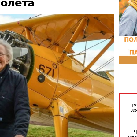
молета
Пра
за
​