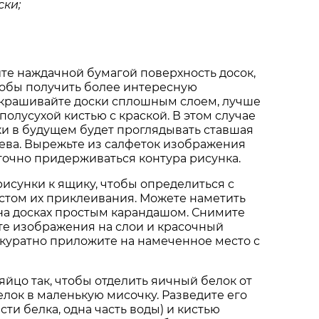
ски
;
те наждачной бумагой поверхность досок,
тобы получить более интересную
акрашивайте доски сплошным слоем, лучше
полусухой кистью с краской. В этом случае
ки в будущем будет проглядывать ставшая
ева. Вырежьте из салфеток изображения
 точно придерживаться контура рисунка.
исунки к ящику, чтобы определиться с
стом их приклеивания. Можете наметить
на досках простым карандашом. Снимите
те изображения на слои и красочный
куратно приложите на намеченное место с
яйцо так, чтобы отделить яичный белок от
елок в маленькую мисочку. Разведите его
асти белка, одна часть воды) и кистью