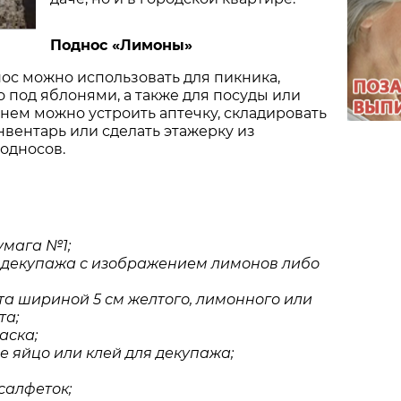
Поднос «Лимоны»
ос можно использовать для пикника,
 под яблонями, а также для посуды или
в нем можно устроить аптечку, складировать
вентарь или сделать этажерку из
подносов.
умага
№
1;
декупажа
с
изображением
лимонов
либо
та
шириной
5
см
желтого
,
лимонного
или
та
;
аска
;
е
яйцо
или
клей
для
декупажа
;
салфеток
;