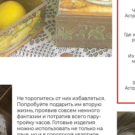
​
Астр
Где 
р
Из
м
З
Астр
Не торопитесь от них избавляться.
Попробуйте подарить им вторую
жизнь, проявив совсем немного
фантазии и потратив всего пару-
тройку часов. Готовые изделия
можно использовать не только на
даче, но и в городской квартире.