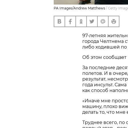
PA Images/Andrew Matthews
/
Getty Imag
97-летняя житель
города Челтнема с
либо ходившей по 
Об этом сообщает
За последние деся
полетов. И в очер
результат, несмот
года инсульт. Са
как способ наполн
«Иначе мне просто 
машину, плохо виж
делать то, что мне
Труднее всего, по