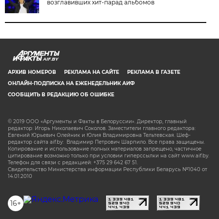
возглавивших хит-парад альбомов
AIF.BY
АРХИВ НОМЕРОВ
РЕКЛАМА НА САЙТЕ
РЕКЛАМА В ГАЗЕТЕ
ОНЛАЙН-ПОДПИСКА НА ЕЖЕНЕДЕЛЬНИК АИФ
СООБЩИТЬ В РЕДАКЦИЮ ОБ ОШИБКЕ
© 2019 ООО «Аргументы и Факты в Белоруссии». Директор, главный
редактор: Игорь Николаевич Соколов. Заместители главного редактора:
Евгений Юрьевич Олейник и Юлия Владимировна Тельтевская. Шеф-
редактор сайта aif.by: Владимир Петрович Шарпило. Все права защищены.
Копирование и использование полных материалов запрещено, частичное
цитирование возможно только при условии гиперссылки на сайт www.aif.by.
Телефон для связи с редакцией: +375 29 642 67 51.
Свидетельство Министерства информации Республики Беларусь №1040 от
14.01.2010
16+