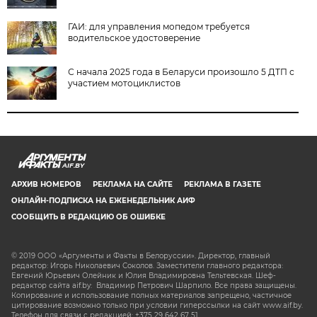
ГАИ: для управления мопедом требуется
водительское удостоверение
С начала 2025 года в Беларуси произошло 5 ДТП с
участием мотоциклистов
AIF.BY
АРХИВ НОМЕРОВ
РЕКЛАМА НА САЙТЕ
РЕКЛАМА В ГАЗЕТЕ
ОНЛАЙН-ПОДПИСКА НА ЕЖЕНЕДЕЛЬНИК АИФ
СООБЩИТЬ В РЕДАКЦИЮ ОБ ОШИБКЕ
© 2019 ООО «Аргументы и Факты в Белоруссии». Директор, главный
редактор: Игорь Николаевич Соколов. Заместители главного редактора:
Евгений Юрьевич Олейник и Юлия Владимировна Тельтевская. Шеф-
редактор сайта aif.by: Владимир Петрович Шарпило. Все права защищены.
Копирование и использование полных материалов запрещено, частичное
цитирование возможно только при условии гиперссылки на сайт www.aif.by.
Телефон для связи с редакцией: +375 29 642 67 51.