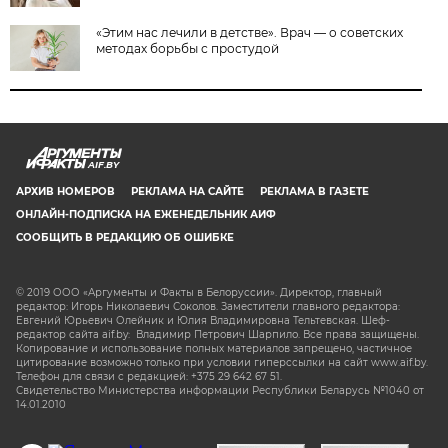
«Этим нас лечили в детстве». Врач — о советских
методах борьбы с простудой
AIF.BY
АРХИВ НОМЕРОВ
РЕКЛАМА НА САЙТЕ
РЕКЛАМА В ГАЗЕТЕ
ОНЛАЙН-ПОДПИСКА НА ЕЖЕНЕДЕЛЬНИК АИФ
СООБЩИТЬ В РЕДАКЦИЮ ОБ ОШИБКЕ
© 2019 ООО «Аргументы и Факты в Белоруссии». Директор, главный
редактор: Игорь Николаевич Соколов. Заместители главного редактора:
Евгений Юрьевич Олейник и Юлия Владимировна Тельтевская. Шеф-
редактор сайта aif.by: Владимир Петрович Шарпило. Все права защищены.
Копирование и использование полных материалов запрещено, частичное
цитирование возможно только при условии гиперссылки на сайт www.aif.by.
Телефон для связи с редакцией: +375 29 642 67 51.
Свидетельство Министерства информации Республики Беларусь №1040 от
14.01.2010