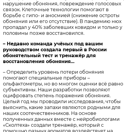
нарушение обоняния, повреждение голосовых
связок. Клеточные технологии помогают в
борьбе с гипо- и ано­с­мией (снижение остроты
обоняния или его отсутствие). В пандемию нюх
пропадал у 40% заболевших ковидом и только у
половины позже восстановился.
– Недавно команда учёных под вашим
руководством создала первый в России
обонятельный тест и тренажёр для
восстановления обоняния…
– Определить уровень потери обоняния
помогают специальные приборы –
ольфактометры, но во многом оценки всё равно
субъективны. Наши разработки позволяют
оцифровать степень поражения обоняния.
Целый год мы проводили исследования, чтобы
выяснить, какие запахи являются родными для
наших соотечественников. На основе
полученных данных вместе с нейробиологами
«Сколтеха» создали тренажёр, который с
помощью разных ароматов воздейст­вует на