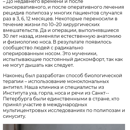
– До недавнего времени и после
консервативного, и после оперативного лечения
рецидив полипоза у многих пациентов случался
раз в 3, 6, 12 месяцев. Некоторые переносили в
течение жизни по 10–20 хирургических
вмешательств. Да и операции, выполнявшиеся
30 лет назад, изменяли естественную анатомию
и физиологию носа. В результате появилось
сообщест­во людей с радикально
оперированным носом. Это мученики,
испытывающие по­стоянный дискомфорт, так как
не могут дышать как следует.
Наконец был разработан способ биологической
терапии – использование моноклональных
антител. Наша клиника и специалисты из
Института уха, горла, носа и речи из Санкт-­
Петербурга были единственными в стране, кто
принял участие в международных
мультицентровых исследованиях по полипозам и
синуситу.