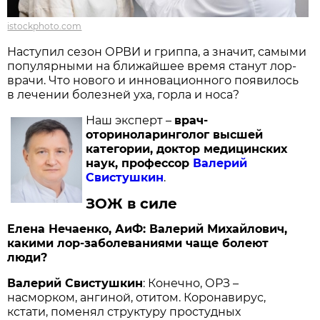
istockphoto.com
Наступил сезон ОРВИ и гриппа, а значит, самыми
популярными на ближайшее время станут лор-
врачи. Что нового и инновационного появилось
в лечении болезней уха, горла и носа?
Наш эксперт –
врач-
оториноларинголог высшей
категории, доктор медицинских
наук, профессор
Валерий
Свистушкин
.
ЗОЖ в силе
Елена Нечаенко, АиФ: Валерий Михайлович,
какими лор-заболеваниями чаще болеют
люди?
Валерий Свистушкин
: Конечно, ОРЗ –
насморком, ангиной, отитом. Коронавирус,
кстати, поменял структуру простудных