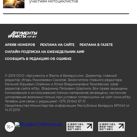
участием мотоциклистов
AIF.BY
АРХИВ НОМЕРОВ
РЕКЛАМА НА САЙТЕ
РЕКЛАМА В ГАЗЕТЕ
ОНЛАЙН-ПОДПИСКА НА ЕЖЕНЕДЕЛЬНИК АИФ
СООБЩИТЬ В РЕДАКЦИЮ ОБ ОШИБКЕ
© 2019 ООО «Аргументы и Факты в Белоруссии». Директор, главный
редактор: Игорь Николаевич Соколов. Заместители главного редактора:
Евгений Юрьевич Олейник и Юлия Владимировна Тельтевская. Шеф-
редактор сайта aif.by: Владимир Петрович Шарпило. Все права защищены.
Копирование и использование полных материалов запрещено, частичное
цитирование возможно только при условии гиперссылки на сайт www.aif.by.
Телефон для связи с редакцией: +375 29 642 67 51.
Свидетельство Министерства информации Республики Беларусь №1040 от
14.01.2010
16+