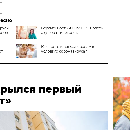
ресно
аруси
Беременность и COVID-19. Советы
одов
акушера-гинеколога
Как подготовиться к родам в
от
условиях коронавируса?
крылся первый
т»