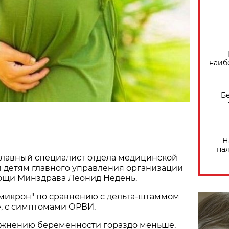
наиб
Б
Н
на
главный специалист отдела медицинской
 детям главного управления организации
щи Минздрава Леонид Недень.
омикрон" по сравнению с дельта-штаммом
, с симптомами ОРВИ.
ожнению беременности гораздо меньше.