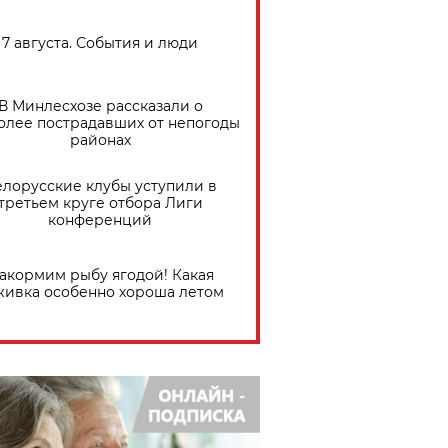
7 августа. События и люди
В Минлесхозе рассказали о
олее пострадавших от непогоды
районах
елорусские клубы уступили в
третьем круге отбора Лиги
конференций
акормим рыбу ягодой! Какая
живка особенно хороша летом