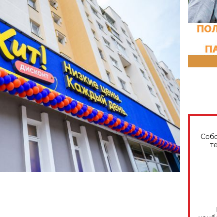
Собо
т