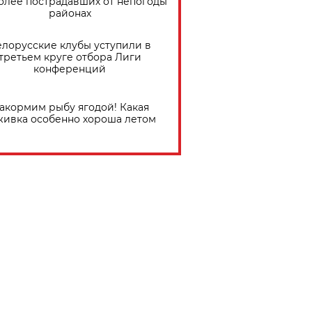
олее пострадавших от непогоды
районах
елорусские клубы уступили в
третьем круге отбора Лиги
конференций
акормим рыбу ягодой! Какая
живка особенно хороша летом