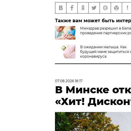
Также вам может быть инте
Минздрав разрешил в Бел
проведение партнерских р
В ожидании малыша. Как
будущей маме защититься 
коронавируса
07.08.2026 18:17
В Минске от
«Хит! Дискон