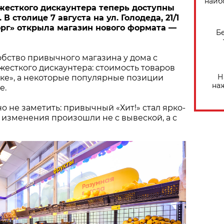
наиб
жесткого дискаунтера теперь доступны
В столице 7 августа на ул. Голодеда, 21/1
рг» открыла магазин нового формата —
Б
бство привычного магазина у дома с
есткого дискаунтера: стоимость товаров
Н
ыке», а некоторые популярные позиции
на
е.
о не заметить: привычный «Хит!» стал ярко-
 изменения произошли не с вывеской, а с