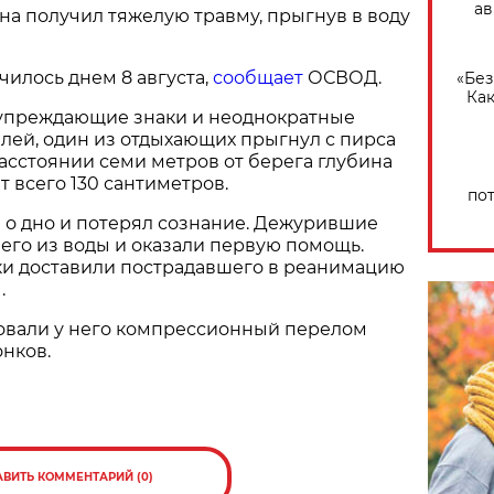
ав
а получил тяжелую травму, прыгнув в воду
илось днем 8 августа,
сообщает
ОСВОД.
«Без
Как
упреждающие знаки и неоднократные
лей, один из отдыхающих прыгнул с пирса
расстоянии семи метров от берега глубина
т всего 130 сантиметров.
по
 о дно и потерял сознание. Дежурившие
 его из воды и оказали первую помощь.
 доставили пострадавшего в реанимацию
.
овали у него компрессионный перелом
нков.
АВИТЬ КОММЕНТАРИЙ (0)