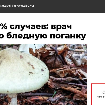
 ФАКТЫ В БЕЛАРУСИ
0% случаев: врач
о бледную поганку
С
четв