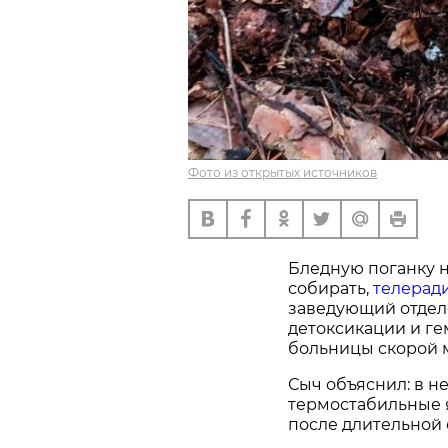
Фото из открытых источников
Бледную поганку н
собирать,
телерад
заведующий отдел
детоксикации и г
больницы скорой 
Сыч объяснил: в н
термостабильные 
после длительной 