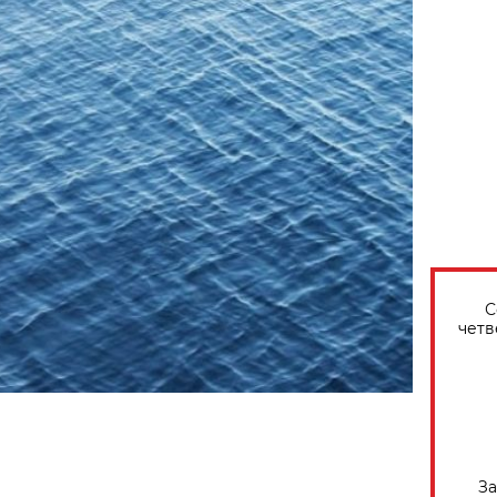
С
четв
За