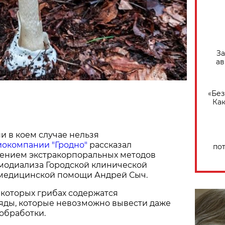
За
ав
«Без
Как
и в коем случае нельзя
иокомпании "Гродно"
рассказал
по
ением экстракорпоральных методов
емодиализа Городской клинической
медицинской помощи Андрей Сыч.
екоторых грибах содержатся
яды, которые невозможно вывести даже
обработки.