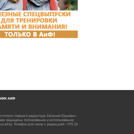
НИК АИФ
естители главного редактора: Евгений Юрьевич
рава защищены. Копирование и использование
aif.by. Телефон для связи с редакцией: +375 29