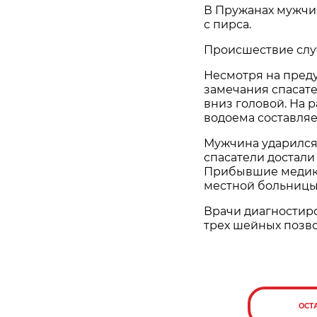
В Пружанах мужчин
с пирса.
Происшествие случ
Несмотря на пред
замечания спасате
вниз головой. На 
водоема составляе
Мужчина ударился
спасатели достали
Прибывшие медики
местной больницы
Врачи диагностир
трех шейных позво
ОСТ