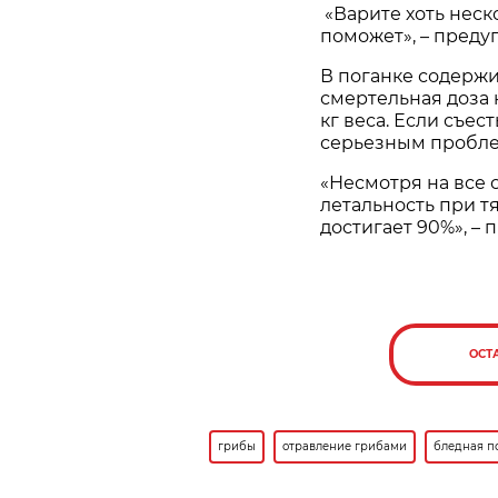
«Варите хоть неско
поможет», – преду
В поганке содержи
смертельная доза к
кг веса. Если съест
серьезным пробле
«Несмотря на все
летальность при т
достигает 90%», – 
ОСТ
грибы
отравление грибами
бледная п