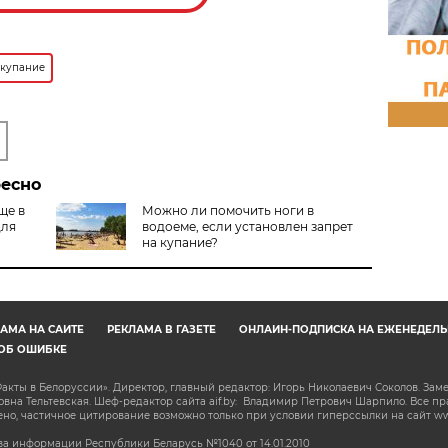
 купание
ресно
ще в
Можно ли помочить ноги в
для
водоеме, если установлен запрет
на купание?
АМА НА САЙТЕ
РЕКЛАМА В ГАЗЕТЕ
ОНЛАЙН-ПОДПИСКА НА ЕЖЕНЕДЕЛЬ
ОБ ОШИБКЕ
акты в Белоруссии». Директор, главный редактор: Игорь Николаевич Соколов. Зам
на Тельтевская. Шеф-редактор сайта aif.by: Владимир Петрович Шарпило. Все п
о, частичное цитирование возможно только при условии гиперссылки на сайт www.
а информации Республики Беларусь №1040 от 14.01.2010