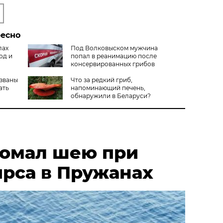
ресно
лах
Под Волковыском мужчина
од и
попал в реанимацию после
консервированных грибов
азваны
Что за редкий гриб,
ать
напоминающий печень,
обнаружили в Беларуси?
омал шею при
ирса в Пружанах