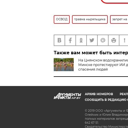
ОСВОД
травма ныряльщика
запрет на
Также вам может быть инте
На Цнянском водохранили
Минске протестируют ИИ 
спасения людей
АРХИВ НОМЕРОВ
РЕКЛ
AIF.BY
СООБЩИТЬ В РЕДАКЦИЮ 
© 2019 ООО «Аргументы и Ф
Олейник и Юлия Владимиров
полных материалов запрещен
642 67 51.
Свидетельство Министерств