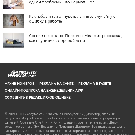
одной проблемы. Это нормально?
Как избавиться от чувства вины за случайную
ошибку в работе?
Совсем не стыдно. Психолог Мелехин рассказал,
как научиться здоровой лени
AIF.BY
АРХИВ НОМЕРОВ
РЕКЛАМА НА САЙТЕ
РЕКЛАМА В ГАЗЕТЕ
ОНЛАЙН-ПОДПИСКА НА ЕЖЕНЕДЕЛЬНИК АИФ
СООБЩИТЬ В РЕДАКЦИЮ ОБ ОШИБКЕ
© 2019 ООО «Аргументы и Факты в Белоруссии». Директор, главный
редактор: Игорь Николаевич Соколов. Заместители главного редактора:
Евгений Юрьевич Олейник и Юлия Владимировна Тельтевская. Шеф-
редактор сайта aif.by: Владимир Петрович Шарпило. Все права защищены.
Копирование и использование полных материалов запрещено, частичное