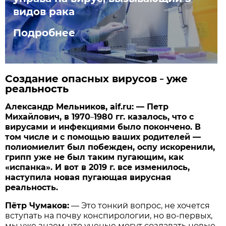
видов рака
Подробнее
Создание опасных вирусов
уже
–
реальность
Александр Мельников, aif.ru: — Петр
Михайлович, в 1970
1980 гг. казалось, что с
–
вирусами и инфекциями было покончено. В
том числе и с помощью ваших родителей —
полиомиелит был побежден, оспу искоренили,
грипп уже не был таким пугающим, как
«испанка». И вот в 2019 г. все изменилось,
наступила новая пугающая вирусная
реальность.
Пётр Чумаков:
— Это тонкий вопрос, не хочется
вступать на почву конспирологии, но во-первых,
мы уже знаем, что ученые могут создавать новые