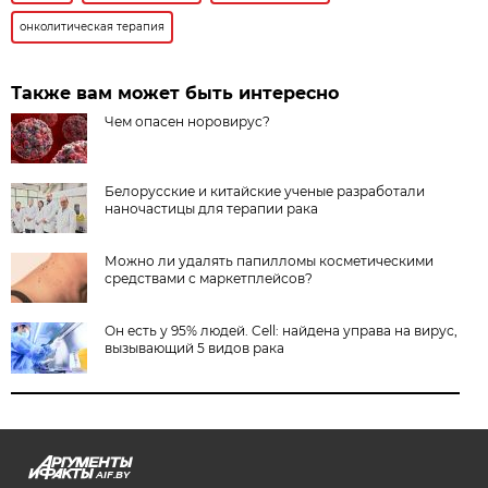
онколитическая терапия
Также вам может быть интересно
Чем опасен норовирус?
Белорусские и китайские ученые разработали
наночастицы для терапии рака
Можно ли удалять папилломы косметическими
средствами с маркетплейсов?
Он есть у 95% людей. Cell: найдена управа на вирус,
вызывающий 5 видов рака
AIF.BY