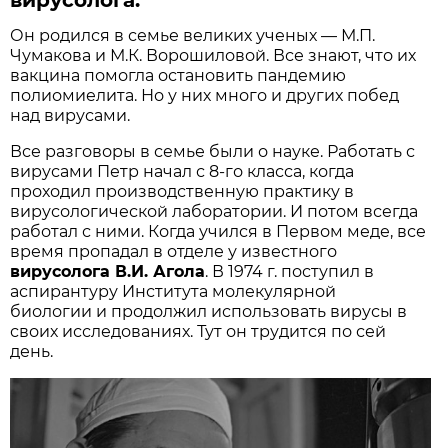
вирусолога.
Он родился в семье великих ученых — М.П.
Чумакова и М.К. Ворошиловой. Все знают, что их
вакцина помогла остановить пандемию
полиомиелита. Но у них много и других побед
над вирусами.
Все разговоры в семье были о науке. Работать с
вирусами Петр начал с 8-го класса, когда
проходил производственную практику в
вирусологической лаборатории. И потом всегда
работал с ними. Когда учился в Первом меде, все
время пропадал в отделе у известного
вирусолога В.И. Агола
. В 1974 г. поступил в
аспирантуру Института молекулярной
биологии и продолжил использовать вирусы в
своих исследованиях. Тут он трудится по сей
день.