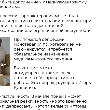
ет быть дополнением к медикаментозному
меной ему.
прессии фармакотерапия может быть
 альтернатива психотерапии, особенно при
ения пациента, недостаточной
ихотерапии или ограниченной доступности.
При тяжёлой депрессии
монотерапия психотерапией не
рекомендуется, и требуется
обязательное назначение
медикаментозного лечения.
ние
Бытует миф, что от
антидепрессантов человек
ие
потеряет себя, превратится в
робота. Это неправда, уверяет Игорь
Кувшинов.
яют личность. В начале приёма может
нальная реактивность - но это временно.
антидепрессанты, - это тяжёлые симптомы