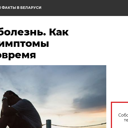
 ФАКТЫ В БЕЛАРУСИ
болезнь. Как
симптомы
овремя
Собо
т