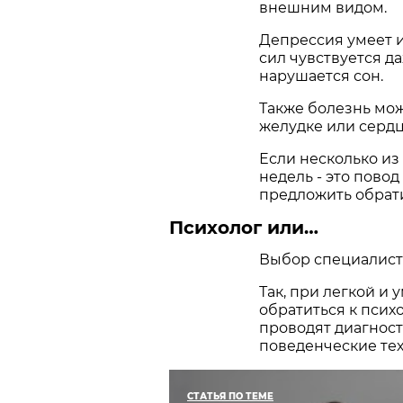
внешним видом.
Депрессия умеет 
сил чувствуется да
нарушается сон.
Также болезнь мож
желудке или сердц
Если несколько из
недель - это пово
предложить обрати
Психолог или…
Выбор специалиста
Так, при легкой и
обратиться к псих
проводят диагност
поведенческие техн
СТАТЬЯ ПО ТЕМЕ