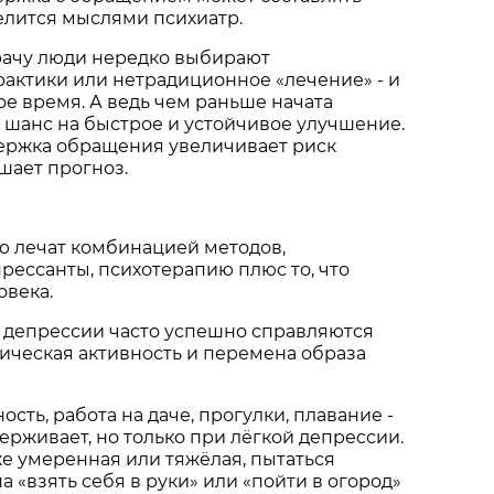
делится мыслями психиатр.
врачу люди нередко выбирают
актики или нетрадиционное «лечение» - и
е время. А ведь чем раньше начата
 шанс на быстрое и устойчивое улучшение.
держка обращения увеличивает риск
шает прогноз.
ю лечат комбинацией методов,
рессанты, психотерапию плюс то, что
овека.
ю депрессии часто успешно справляются
ическая активность и перемена образа
сть, работа на даче, прогулки, плавание -
держивает, но только при лёгкой депрессии.
е умеренная или тяжёлая, пытаться
а «взять себя в руки» или «пойти в огород»