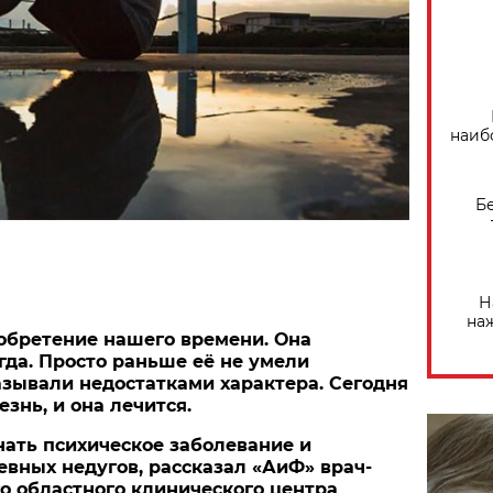
наиб
Б
Н
на
зобретение нашего времени. Она
гда. Просто раньше её не умели
азывали недостатками характера. Сегодня
езнь, и она лечится.
знать психическое заболевание и
евных недугов, рассказал «АиФ» врач-
о областного клинического центра