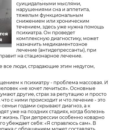
суицидальными мыслями,
нарушениями сна и аппетита,
тяжелым функциональным
снижением или хроническим
течением, здесь уже нужна помощь
психиатра. Он проведет
тся
комплексную диагностику, может
я
назначить медикаментозное
лечение (антидепрессанты), при
правит на стационарное лечение.
не все люди, страдающие этим недугом,
щением к психиатру - проблема массовая. И
 человек «не хочет лечиться». Основные
думают другие, страх за репутацию и просто
что с ними происходит и что лечение - это
 семьи годами скрывают диагноз, а к
дят уже на поздних стадиях, когда болезнь
т жизнь. При депрессии особенно коварно
лго убеждает себя: «Я справлюсь сам». В
ержка с обращением может составлять