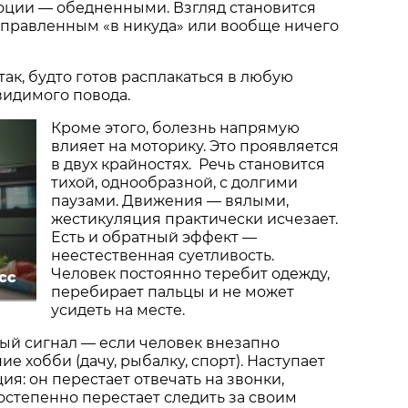
оции — обедненными. Взгляд становится
аправленным «в никуда» или вообще ничего
так, будто готов расплакаться в любую
 видимого повода.
Кроме этого, болезнь напрямую
влияет на моторику. Это проявляется
в двух крайностях. Речь становится
тихой, однообразной, с долгими
паузами. Движения — вялыми,
жестикуляция практически исчезает.
Есть и обратный эффект —
неестественная суетливость.
Человек постоянно теребит одежду,
сс
перебирает пальцы и не может
усидеть на месте.
ый сигнал — если человек внезапно
е хобби (дачу, рыбалку, спорт). Наступает
ия: он перестает отвечать на звонки,
постепенно перестает следить за своим