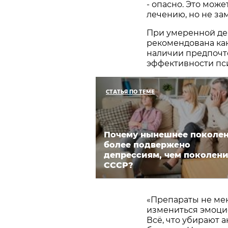
- опасно. Это мож
лечению, но не за
При умеренной де
рекомендована как
наличии предпочт
эффективности пс
СТАТЬЯ ПО ТЕМЕ
Почему нынешнее поколе
более подвержено
депрессиям, чем поколен
СССР?
«Препараты не мен
измениться эмоцио
Всё, что убирают 