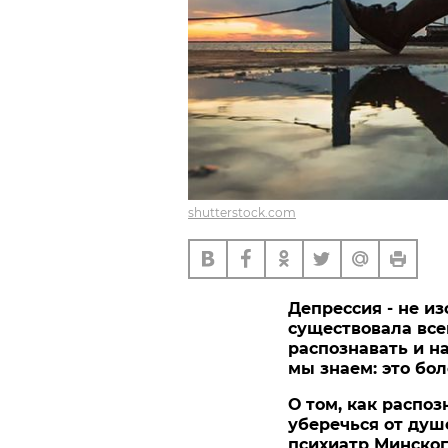
shutterstock.com
Депрессия - не и
существовала все
распознавать и н
мы знаем: это бол
О том, как распо
уберечься от душ
психиатр Минског