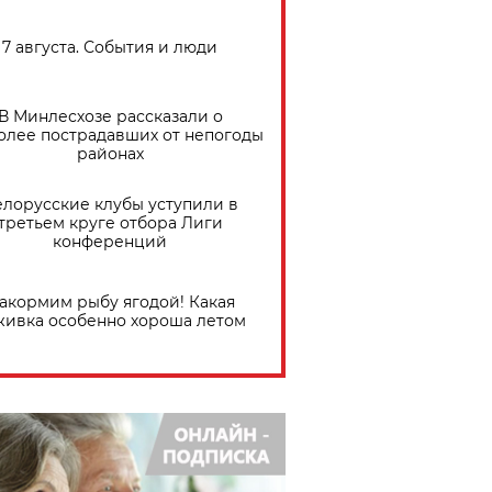
7 августа. События и люди
В Минлесхозе рассказали о
олее пострадавших от непогоды
районах
елорусские клубы уступили в
третьем круге отбора Лиги
конференций
акормим рыбу ягодой! Какая
живка особенно хороша летом