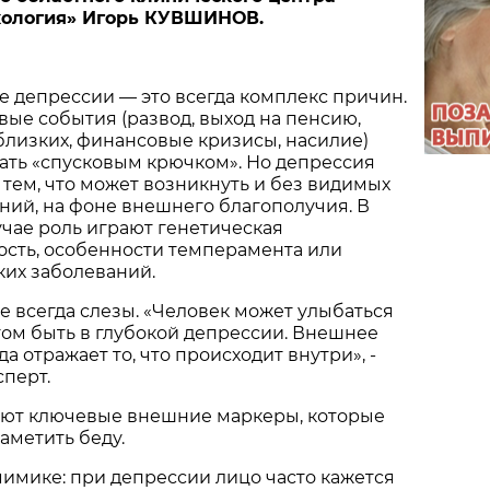
кология» Игорь КУВШИНОВ.
е депрессии — это всегда комплекс причин.
вые события (развод, выход на пенсию,
близких, финансовые кризисы, насилие)
тать «спусковым крючком». Но депрессия
 тем, что может возникнуть и без видимых
ний, на фоне внешнего благополучия. В
учае роль играют генетическая
сть, особенности темперамента или
ких заболеваний.
е всегда слезы. «Человек может улыбаться
этом быть в глубокой депрессии. Внешнее
а отражает то, что происходит внутри», -
перт.
ют ключевые внешние маркеры, которые
аметить беду.
имике: при депрессии лицо часто кажется