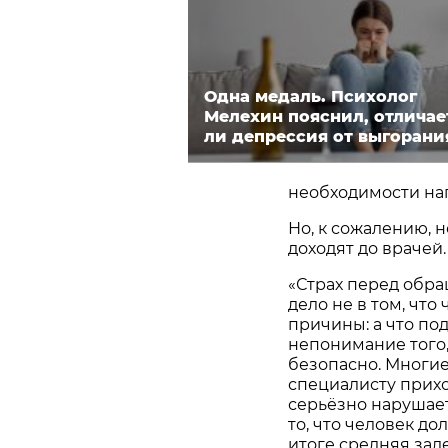
Одна медаль. Психолог
Мелехин пояснил, отличае
ли депрессия от выгорани
необходимости на
Но, к сожалению, 
доходят до врачей.
«Страх перед обра
дело не в том, что
причины: а что по
непонимание того, 
безопасно. Многие
специалисту прихо
серьёзно нарушае
то, что человек до
итоге средняя зад