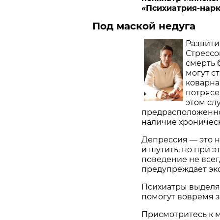
«Психиатрия-нар
Под маской недуга
Развити
Стрессо
смерть 
могут с
коварна
потрясе
этом сл
предрасположенно
наличие хроничес
Депрессия — это н
и шутить, но при 
поведение не всегд
предупреждает экс
Психиатры выделя
помогут вовремя з
Присмотритесь к м