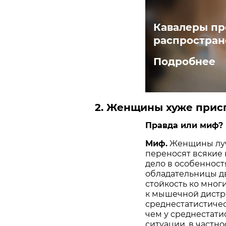
Кавалеры пр
распростран
Подробнее
2. Женщины хуже прис
Правда или миф?
Миф.
Женщины луч
переносят всякие 
дело в особенност
обладательницы д
стойкость ко мног
к мышечной дистр
среднестатистиче
чем у среднестати
ситуации, в частн