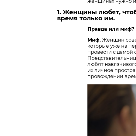
женщинах нужно из
1. Женщины любят, что
время только им.
Правда или миф?
Миф.
Женщин сове
которые уже на пе
провести с дамой 
Представительниц
любят навязчивого
их личное простра
провождении време