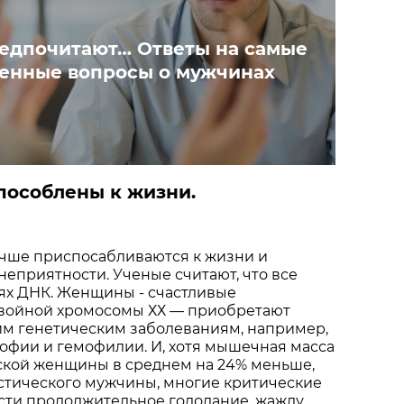
едпочитают… Ответы на самые
енные вопросы о мужчинах
пособлены к жизни.
ше приспосабливаются к жизни и
неприятности. Ученые считают, что все
ях ДНК. Женщины - счастливые
войной хромосомы ХХ — приобретают
им генетическим заболеваниям, например,
офии и гемофилии. И, хотя мышечная масса
ской женщины в среднем на 24% меньше,
стического мужчины, многие критические
ости продолжительное голодание, жажду