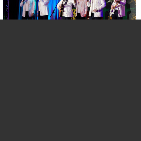
Нажмите для увеличения. Фото:
АиФ
Компании и бренды, которые по итогам
народного голосования станут победителями,
призерами и финалистами премии «Народная
марка», получат широкое освещение в
республиканских и региональных средствах
массовой информации. Торжественная
церемония награждения состоится в начале
декабря в Национальной библиотеке Беларуси.
Телевизионная версия церемонии будет
традиционно транслироваться в прайм-тайм на
Восьмом телеканале в период новогодних и
рождественских праздников.