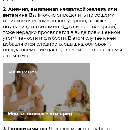
2. Анемия, вызванная нехваткой железа или
витамина В₁₂
(можно определить по общему
и биохимическому анализу крови, а также
по анализу на витамин В₁₂ в сыворотке крови),
тоже нередко проявляется в виде повышенной
утомляемости и слабости. В этом случае к ней
добавляются бледность, одышка, обмороки,
иногда онемение пальцев рук и ног и проблемы
с памятью.
СТАТЬЯ ПО ТЕМЕ
Много пользы – это вред
3. Гиповитаминоз
. Человек может ослабеть