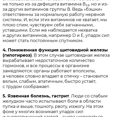
не только из-за дефицита витамина В₁₂, но и из-
за других витаминов группы В. Ведь «бэшки»
ответственны за нормальную работу нервной
системы. И, если этих витаминов не хватает, мы
плохо спим, чувствуем себя загнанными,
уставшими. Если же наблюдается нехватка
и других витаминов, например D и Е, упадок сил
может стать постоянным спутником.
4. Пониженная функция щитовидной железы
(гипотиреоз)
. В этом случае щитовидная железа
вырабатывает недостаточное количество
гормонов, и все процессы в организме
замедляются: органы работают вполсилы,
а человек словно впадает в спячку – становится
вялым, слабым, апатичным, быстро устаёт,
с трудом соображает.
5. Язвенная болезнь, гастрит
. Люди со слабым
желудком часто испытывают боли в области
пупка и выше, тошноту, рвоту, изжогу. На этом
фоне у многих возникает упадок сил
и энергетический застой – снова шевелиться