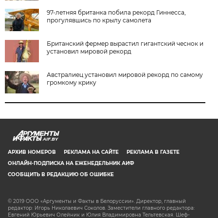
97-летняя британка побила рекорд Гиннесса,
прогулявшись по крылу самолета
Британский фермер вырастил гигантский чеснок и
установил мировой рекорд
Австралиец установил мировой рекорд по самому
громкому крику
AIF.BY
АРХИВ НОМЕРОВ
РЕКЛАМА НА САЙТЕ
РЕКЛАМА В ГАЗЕТЕ
ОНЛАЙН-ПОДПИСКА НА ЕЖЕНЕДЕЛЬНИК АИФ
СООБЩИТЬ В РЕДАКЦИЮ ОБ ОШИБКЕ
© 2019 ООО «Аргументы и Факты в Белоруссии». Директор, главный
редактор: Игорь Николаевич Соколов. Заместители главного редактора:
Евгений Юрьевич Олейник и Юлия Владимировна Тельтевская. Шеф-