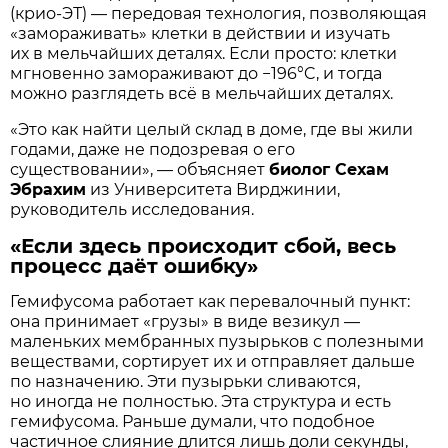
(крио-ЭТ) — передовая технология, позволяющая
«замораживать» клетки в действии и изучать
их в мельчайших деталях. Если просто: клетки
мгновенно замораживают до −196°C, и тогда
можно разглядеть всё в мельчайших деталях.
«Это как найти целый склад в доме, где вы жили
годами, даже не подозревая о его
существовании», — объясняет
биолог Сехам
Эбрахим
из Университета Вирджинии,
руководитель исследования.
«Если здесь происходит сбой, весь
процесс даёт ошибку»
Гемифусома работает как перевалочный пункт:
она принимает «грузы» в виде везикул —
маленьких мембранных пузырьков с полезными
веществами, сортирует их и отправляет дальше
по назначению. Эти пузырьки сливаются,
но иногда не полностью. Эта структура и есть
гемифусома. Раньше думали, что подобное
частичное слияние длится лишь доли секунды,