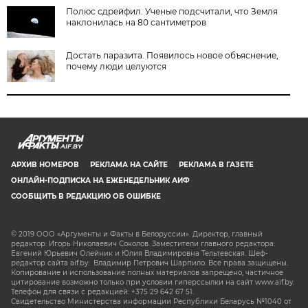
Полюс сдрейфил. Ученые подсчитали, что Земля
наклонилась на 80 сантиметров
Достать паразита. Появилось новое объяснение,
почему люди целуются
AIF.BY
АРХИВ НОМЕРОВ
РЕКЛАМА НА САЙТЕ
РЕКЛАМА В ГАЗЕТЕ
ОНЛАЙН-ПОДПИСКА НА ЕЖЕНЕДЕЛЬНИК АИФ
СООБЩИТЬ В РЕДАКЦИЮ ОБ ОШИБКЕ
© 2019 ООО «Аргументы и Факты в Белоруссии». Директор, главный
редактор: Игорь Николаевич Соколов. Заместители главного редактора:
Евгений Юрьевич Олейник и Юлия Владимировна Тельтевская. Шеф-
редактор сайта aif.by: Владимир Петрович Шарпило. Все права защищены.
Копирование и использование полных материалов запрещено, частичное
цитирование возможно только при условии гиперссылки на сайт www.aif.by.
Телефон для связи с редакцией: +375 29 642 67 51.
Свидетельство Министерства информации Республики Беларусь №1040 от