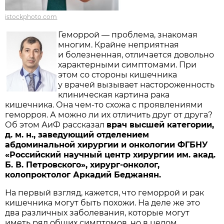
istockphoto.com
Геморрой — проблема, знакомая
многим. Крайне неприятная
и болезненная, отличается довольно
характерными симптомами. При
этом со стороны кишечника
у врачей вызывает настороженность
клиническая картина рака
кишечника. Она чем-то схожа с проявлениями
геморроя. А можно ли их отличить друг от друга?
Об этом АиФ рассказал
врач высшей категории,
д. м. н., заведующий отделением
абдоминальной хирургии и онкологии ФГБНУ
«Российский научный центр хирургии им. акад.
Б. В. Петровского», хирург-онколог,
колопроктолог Аркадий Беджанян.
На первый взгляд, кажется, что геморрой и рак
кишечника могут быть похожи. На деле же это
два различных заболевания, которые могут
иметь ряд общих симптомов, но в целом