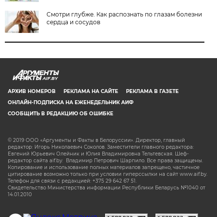
Смотри глубже. Как распознать по глазам болезни
сердца и сосудов
AIF.BY
АРХИВ НОМЕРОВ
РЕКЛАМА НА САЙТЕ
РЕКЛАМА В ГАЗЕТЕ
ОНЛАЙН-ПОДПИСКА НА ЕЖЕНЕДЕЛЬНИК АИФ
СООБЩИТЬ В РЕДАКЦИЮ ОБ ОШИБКЕ
© 2019 ООО «Аргументы и Факты в Белоруссии». Директор, главный
редактор: Игорь Николаевич Соколов. Заместители главного редактора:
Евгений Юрьевич Олейник и Юлия Владимировна Тельтевская. Шеф-
редактор сайта aif.by: Владимир Петрович Шарпило. Все права защищены.
Копирование и использование полных материалов запрещено, частичное
цитирование возможно только при условии гиперссылки на сайт www.aif.by.
Телефон для связи с редакцией: +375 29 642 67 51.
Свидетельство Министерства информации Республики Беларусь №1040 от
14.01.2010