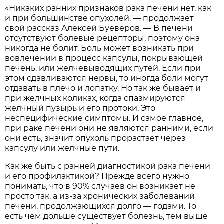
«Никаких ранних признаков рака печени нет, как
и при большинстве опухолей, — продолжает
свой рассказ Алексей Буеверов. — В печени
отсутствуют болевые рецепторы, поэтому она
никогда не болит. Боль может возникать при
вовлечении в процесс капсулы, покрывающей
печень, или желчевыводящих путей. Если при
этом сдавливаются нервы, то иногда боли могут
отдавать в плечо и лопатку. Но так же бывает и
при желчных коликах, когда спазмируются
желчный пузырь и его протоки. Это
неспецифические симптомы. И самое главное,
при раке печени они не являются ранними, если
они есть, значит опухоль прорастает через
капсулу или желчные пути.
Как же быть с ранней диагностикой рака печени
и его профилактикой? Прежде всего нужно
понимать, что в 90% случаев он возникает не
просто так, а из-за хронических заболеваний
печени, продолжающихся долго — годами. То
есть чем дольше существует болезнь, тем выше