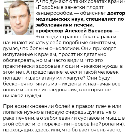
А что думают о таких советах врачи?
«Подобные заметки плодят
канцерофобов, — объясняет
доктор
медицинских наук, специалист по
заболеваниям печени,
профессор Алексей Буеверов
. —
Эти люди страшно боятся рака и
начинают искать у себя подобные симптомы,
думая, что больны онкологией. Они приходят
испуганные к врачам, просят их детально
обследовать, но мы часто видим, что это
практически здоровые люди и никакой нужды в
этом нет. А представляете, если такой человек
попадет к шарлатану или хапуге? Они будут
бесконечно тянуть из них деньги, назначая все
новые и новые исследования, в которых нет
никакой нужды.
При возникновении болей в правом плече или
лопатке нужно в первую очередь думать не о
раке печени, а о заболевании суставов и мышц в
этой области, о поражении нервов (нейропатия),
проходящих здесь, или, что бывает очень часто,