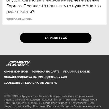
опубликовало английское интернет-издание
Express. Правда это или нет, что нужно знать о
раке печени?
ЗДОРОВАЯ ЖИЗНЬ
ЗАГРУЗИТЬ ЕЩЁ
AIF.BY
АРХИВ НОМЕРОВ
РЕКЛАМА НА САЙТЕ
РЕКЛАМА В ГАЗЕТЕ
ОНЛАЙН-ПОДПИСКА НА ЕЖЕНЕДЕЛЬНИК АИФ
СООБЩИТЬ В РЕДАКЦИЮ ОБ ОШИБКЕ
© 2019 ООО «Аргументы и Факты в Белоруссии». Директор, главный
редактор: Игорь Николаевич Соколов. Заместители главного редактора:
Евгений Юрьевич Олейник и Юлия Владимировна Тельтевская. Шеф-
редактор сайта aif.by: Владимир Петрович Шарпило. Все права защищены.