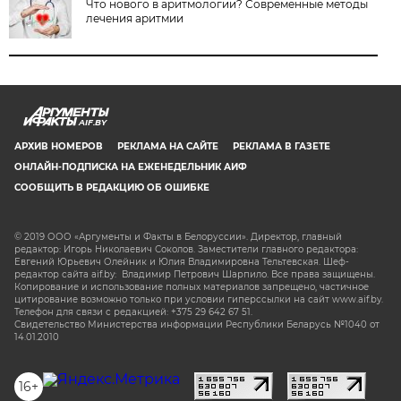
Что нового в аритмологии? Современные методы
лечения аритмии
AIF.BY
АРХИВ НОМЕРОВ
РЕКЛАМА НА САЙТЕ
РЕКЛАМА В ГАЗЕТЕ
ОНЛАЙН-ПОДПИСКА НА ЕЖЕНЕДЕЛЬНИК АИФ
СООБЩИТЬ В РЕДАКЦИЮ ОБ ОШИБКЕ
© 2019 ООО «Аргументы и Факты в Белоруссии». Директор, главный
редактор: Игорь Николаевич Соколов. Заместители главного редактора:
Евгений Юрьевич Олейник и Юлия Владимировна Тельтевская. Шеф-
редактор сайта aif.by: Владимир Петрович Шарпило. Все права защищены.
Копирование и использование полных материалов запрещено, частичное
цитирование возможно только при условии гиперссылки на сайт www.aif.by.
Телефон для связи с редакцией: +375 29 642 67 51.
Свидетельство Министерства информации Республики Беларусь №1040 от
14.01.2010
16+