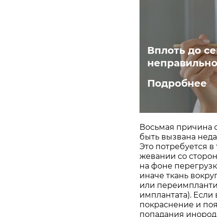
Вплоть до се
неправильно
Подробнее
Восьмая причина 
быть вызвана неда
Это потребуется в 
жевании со сторон
на фоне перегрузк
иначе ткань вокру
или переимплантит
имплантата). Если
покраснение и поя
попадания инородн