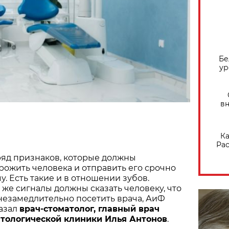
Бе
ур
вн
Ка
Рас
ряд признаков, которые должны
рожить человека и отправить его срочно
чу. Есть такие и в отношении зубов.
 же сигналы должны сказать человеку, что
незамедлительно посетить врача,
АиФ
азал
врач-стоматолог, главный врач
тологической клиники Илья Антонов
.