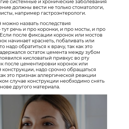
угие системные и хронические заболевания
чение должны вести не только стоматологи,
листы, например гастроэнтерологи.
 можно назвать последствия
тут речь и про коронки, и про мосты, и про
Если после фиксации коронок или мостов
нок начинает краснеть, побаливать или
то надо обратиться к врачу, так как это
 задержался остаток цемента между зубом
 появился кисловатый привкус во рту
ык после цементировки коронок или
 конструкции, надо срочно обращаться
 как это признак аллергической реакции
аком случае конструкции необходимо снять
снове другого материала.