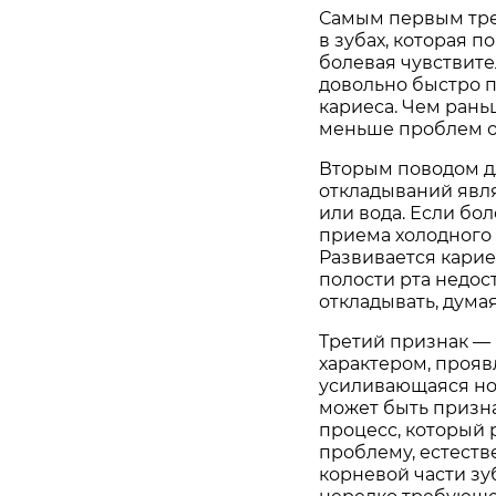
Самым первым тре
в зубах, которая п
болевая чувствите
довольно быстро п
кариеса. Чем рань
меньше проблем о
Вторым поводом д
откладываний явля
или вода. Если бо
приема холодного 
Развивается карие
полости рта недос
откладывать, думая
Третий признак — 
характером, проя
усиливающаяся но
может быть призна
процесс, который 
проблему, естеств
корневой части зу