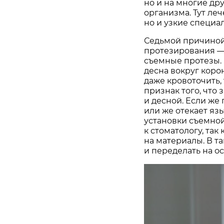
но и на многие др
организма. Тут ле
но и узкие специа
Седьмой причиной
протезирования — 
съемные протезы. 
десна вокруг коро
даже кровоточить, 
признак того, что
и десной. Если же
или же отекает яз
установки съемной
к стоматологу, так
на материалы. В т
и переделать на о