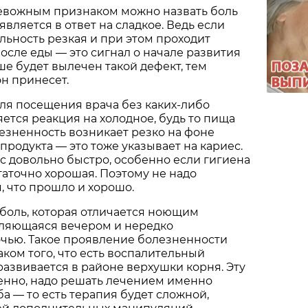
вожным признаком можно назвать боль
оявляется в ответ на сладкое. Ведь если
льность резкая и при этом проходит
осле еды — это сигнал о начале развития
ше будет вылечен такой дефект, тем
н принесет.
ля посещения врача без каких-либо
ется реакция на холодное, будь то пища
лезненность возникает резко на фоне
продукта — это тоже указывает на кариес.
с довольно быстро, особенно если гигиена
таточно хорошая. Поэтому не надо
, что прошло и хорошо.
боль, которая отличается ноющим
вляющаяся вечером и нередко
чью. Такое проявление болезненности
ком того, что есть воспалительный
развивается в районе верхушки корня. Эту
енно, надо решать лечением именно
ба — то есть терапия будет сложной,