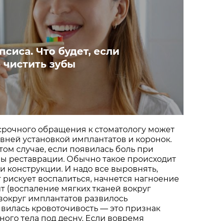
псиса. Что будет, если
 чистить зубы
срочного обращения к стоматологу может
вней установкой имплантатов и коронок.
том случае, если появилась боль при
ы реставрации. Обычно такое происходит
и конструкции. И надо все выровнять,
г рискует воспалиться, начнется нагноение
 (воспаление мягких тканей вокруг
 вокруг имплантатов развилось
вилась кровоточивость — это признак
ого тела под десну. Если вовремя