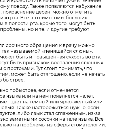
ся и кровоточить начинает уже в течение
бому поводу. Также появляются набухание
, покраснение десен, можно отметить
изо рта. Все это симптомы больших
 в полости рта, кроме того, могут быть
проблемы, но и те, и другие требуют
ля срочного обращения к врачу можно
е так называемой «пенящейся слюны».
 может быть и повышенная сухость во рту.
огут быть признаком воспаления слюнных
с протоками. Тут стоит понимать, что
гим, может быть отягощено, если не начать
о быстрее.
жно побыстрее, если отмечается
а языка или на нем появляется налет,
яет цвет на темный или ярко-желтый или
евый. Также насторожиться нужно, если
дуктов, либо язык стал сглаженным, из-за
езко заметными сосочки на теле языка. Все
только на проблемы из сферы стоматологии,