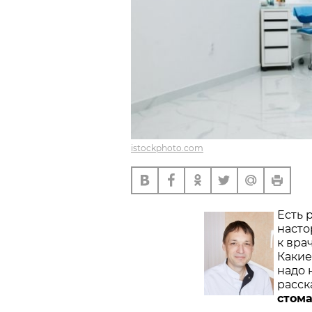
istockphoto.com
Есть 
насто
к вра
Какие
надо 
расск
стома