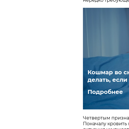
нередко требующе
Кошмар во сн
делать, если
Подробнее
Четвертым признак
Поначалу кровить 