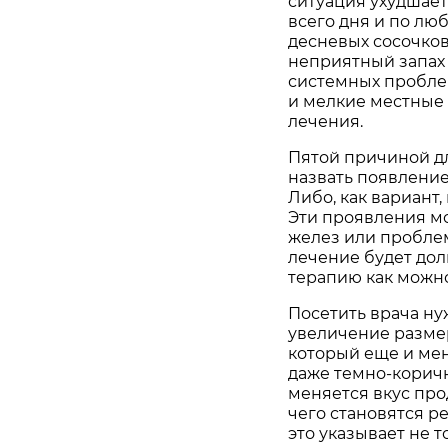
ситуация ухудшает
всего дня и по лю
десневых сосочков
неприятный запах 
системных проблем
и мелкие местные 
лечения.
Пятой причиной д
назвать появлени
Либо, как вариант,
Эти проявления м
желез или проблем 
лечение будет дол
терапию как можн
Посетить врача ну
увеличение размер
который еще и мен
даже темно-коричн
меняется вкус про
чего становятся р
это указывает не 