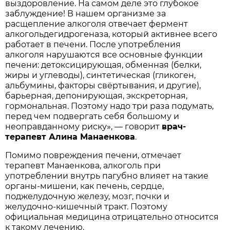
выздоровление. На самом деле это глубокое
заблуждение! В нашем организме за
расщепление алкоголя отвечает фермент
алкогольдегидрогеназа, который активнее всего
работает в печени. После употребления
алкоголя нарушаются все основные функции
печени: детоксицирующая, обменная (белки,
жиры и углеводы), синтетическая (гликоген,
альбумины, факторы свёртывания, и другие),
барьерная, депонирующая, экскреторная,
гормональная. Поэтому надо три раза подумать,
перед чем подвергать себя большому и
неоправданному риску», — говорит
врач-
терапевт Алина Манаенкова
.
Помимо повреждения печени, отмечает
терапевт Манаенкова, алкоголь при
употреблении внутрь пагубно влияет на такие
органы-мишени, как печень, сердце,
поджелудочную железу, мозг, почки и
желудочно-кишечный тракт. Поэтому
официальная медицина отрицательно относится
к такому лечению.