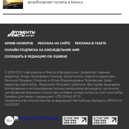
возобновляет полеты в Минск
AIF.BY
АРХИВ НОМЕРОВ
РЕКЛАМА НА САЙТЕ
РЕКЛАМА В ГАЗЕТЕ
ОНЛАЙН-ПОДПИСКА НА ЕЖЕНЕДЕЛЬНИК АИФ
СООБЩИТЬ В РЕДАКЦИЮ ОБ ОШИБКЕ
© 2019 ООО «Аргументы и Факты в Белоруссии». Директор, главный
редактор: Игорь Николаевич Соколов. Заместители главного редактора:
Евгений Юрьевич Олейник и Юлия Владимировна Тельтевская. Шеф-
редактор сайта aif.by: Владимир Петрович Шарпило. Все права защищены.
Копирование и использование полных материалов запрещено, частичное
цитирование возможно только при условии гиперссылки на сайт www.aif.by.
Телефон для связи с редакцией: +375 29 642 67 51.
Свидетельство Министерства информации Республики Беларусь №1040 от
14.01.2010
16+