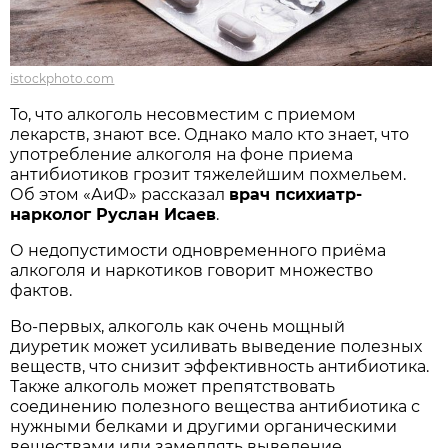
istockphoto.com
То, что алкоголь несовместим с приемом
лекарств, знают все. Однако мало кто знает, что
употребление алкоголя на фоне приема
антибиотиков грозит тяжелейшим похмельем.
Об этом «АиФ» рассказал
врач психиатр-
нарколог Руслан Исаев
.
О недопустимости одновременного приёма
алкоголя и наркотиков говорит множество
фактов.
Во-первых, алкоголь как очень мощный
диуретик может усиливать выведение полезных
веществ, что снизит эффективность антибиотика.
Также алкоголь может препятствовать
соединению полезного вещества антибиотика с
нужными белками и другими органическими
веществами или замедлять выведение