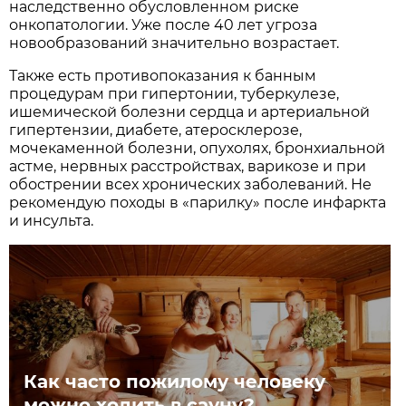
наследственно обусловленном риске
онкопатологии. Уже после 40 лет угроза
новообразований значительно возрастает.
Также есть противопоказания к банным
процедурам при гипертонии, туберкулезе,
ишемической болезни сердца и артериальной
гипертензии, диабете, атеросклерозе,
мочекаменной болезни, опухолях, бронхиальной
астме, нервных расстройствах, варикозе и при
обострении всех хронических заболеваний. Не
рекомендую походы в «парилку» после инфаркта
и инсульта.
Как часто пожилому человеку
можно ходить в сауну?