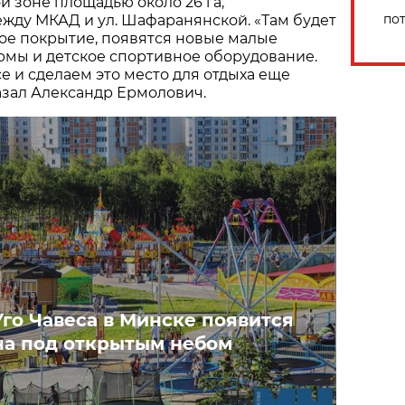
й зоне площадью около 26 га,
по
жду МКАД и ул. Шафаранянской. «Там будет
ое покрытие, появятся новые малые
рмы и детское спортивное оборудование.
 и сделаем это место для отдыха еще
казал Александр Ермолович.
Уго Чавеса в Минске появится
на под открытым небом