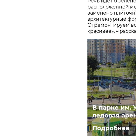
Речь идет о зелено
расположенной ме
заменено плиточн
архитектурные фо
Отремонтируем все
красивее», – расс
В парке им. 
ледовая аре
Подробнее