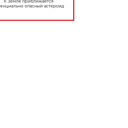
К Земле приближается
тенциально опасный астероид