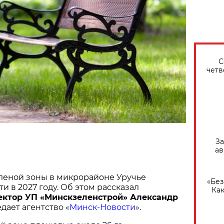
С
четв
За
ав
леной зоны в микрорайоне Уручье
«Без
и в 2027 году. Об этом рассказал
Как
ектор УП «Минскзеленстрой» Александр
едает агентство «
Минск-Новости
».