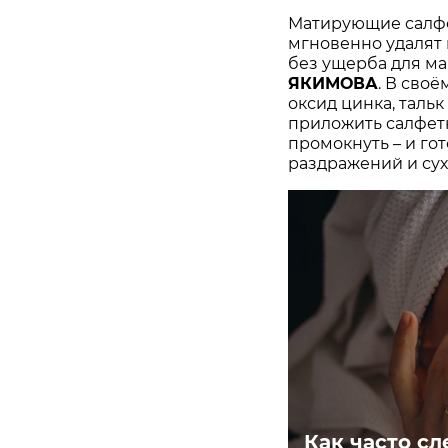
Матирующие салфе
мгновенно удалят 
без ущерба для ма
ЯКИМОВА
. В своё
оксид цинка, тальк
приложить салфетк
промокнуть – и го
раздражений и сух
Как часто с