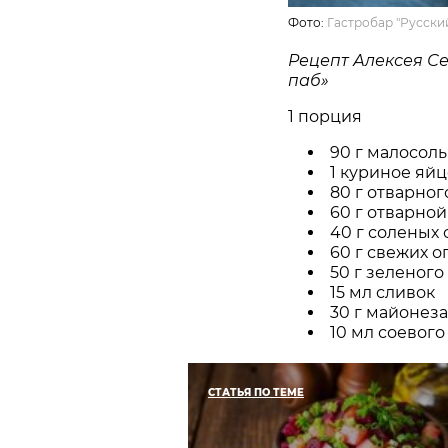
Фото:
Гастробар "Русски
Рецепт Алексея С
паб»
1 порция
90 г малосол
1 куриное яйц
80 г отварно
60 г отварно
40 г соленых
60 г свежих о
50 г зеленого
15 мл сливок
30 г майонеза
10 мл соевого
СТАТЬЯ ПО ТЕМЕ