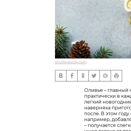
shutterstock.com
Оливье – главный 
практически в каж
легкий новогодний
наверняка пригото
после. В этом год
например, добавл
– получается слег