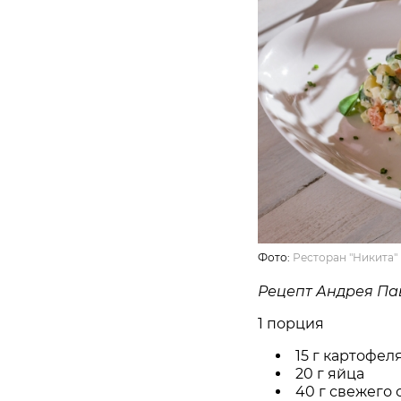
Фото:
Ресторан "Никита"
Рецепт Андрея Па
1 порция
15 г картофел
20 г яйца
40 г свежего 