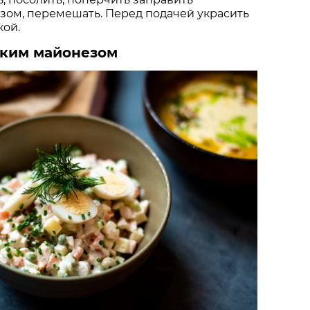
ом, перемешать. Перед подачей украсить
кой.
гким майонезом