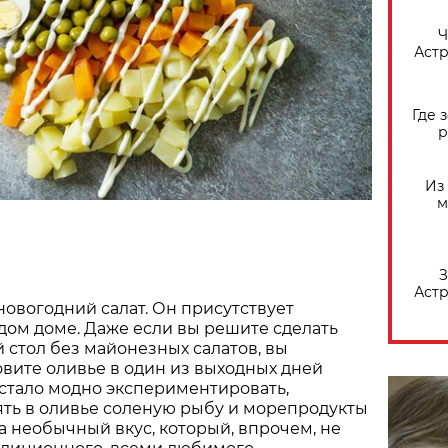
​
Астр
Где 
р
Из
м
З
Астр
новогодний салат. Он присутствует
дом доме. Даже если вы решите сделать
 стол без майонезных салатов, вы
вите оливье в один из выходных дней
у стало модно экспериментировать,
ять в оливье соленую рыбу и морепродукты
ка необычный вкус, который, впрочем, не