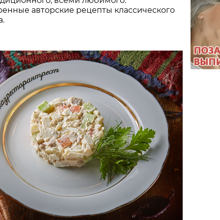
адиционного, всеми любимого.
ренные авторские рецепты классического
а.