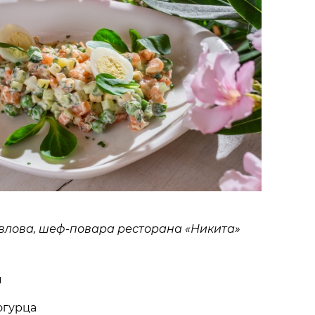
влова, шеф-повара ресторана «Никита»
я
огурца