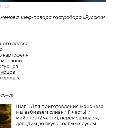
й паб"
еменова, шеф-повара гастробара «Русский
ьного лосося
о
го картофеля
й моркови
 огурцов
гурцов
 горошка
 соуса
Шаг 1. Для приготовления майонеза
мы взбиваем сливки (1 часть) и
майонез (2 части), перемешиваем,
доводим до вкуса соевым соусом.