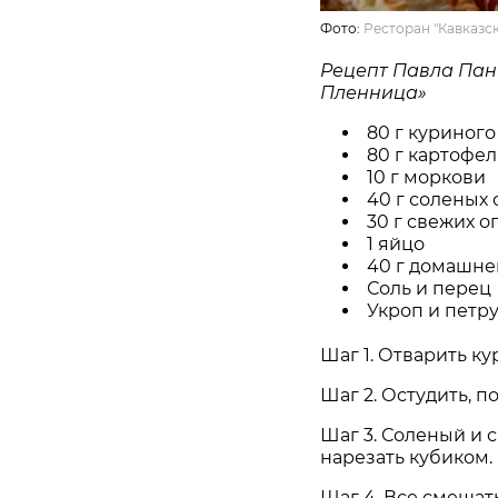
Фото:
Ресторан "Кавказс
Рецепт Павла Пан
Пленница»
80 г куриног
80 г картофел
10 г моркови
40 г соленых
30 г свежих о
1 яйцо
40 г домашне
Соль и перец
Укроп и петр
Шаг 1. Отварить к
Шаг 2. Остудить, п
Шаг 3. Соленый и 
нарезать кубиком.
Шаг 4. Все смешат