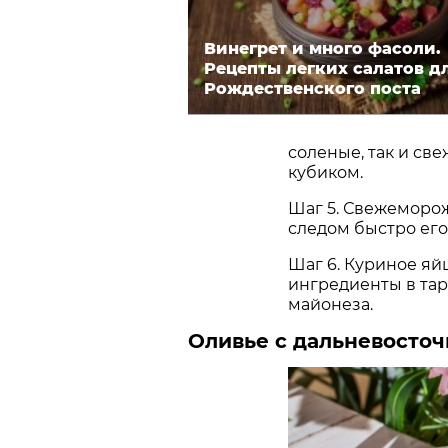
Винегрет и много фасоли.
Рецепты легких салатов д
Рождественского поста
соленые, так и све
кубиком.
Шаг 5. Свежеморо
следом быстро его
Шаг 6. Куриное яй
ингредиенты в та
майонеза.
Оливье с дальневосточ