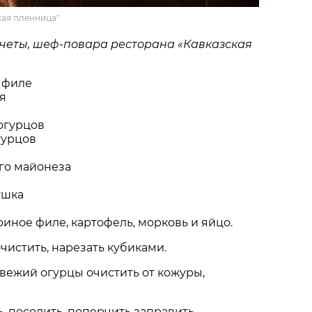
кая пленница"
четы, шеф-повара ресторана «Кавказская
о филе
я
 огурцов
гурцов
го майонеза
ушка
уриное филе, картофель, морковь и яйцо.
очистить, нарезать кубиками.
свежий огурцы очистить от кожуры,
ь, посолить, поперчить заправить