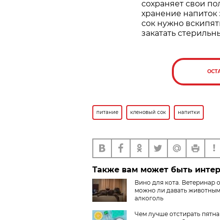
сохраняет свои пол
хранение напиток
сок нужно вскипят
закатать стериль
ОСТ
питание
кленовый сок
напитки
Также вам может быть инте
Вино для кота. Ветеринар о
можно ли давать животны
алкоголь
Чем лучше отстирать пятна