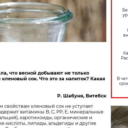
Бе
ур
вн
Ка
Рас
ла, что весной добывают не только
В че
 кленовый сок. Что это за напиток? Какая
сро
Р. Шабуня, Витебск
 свойствам кленовый сок не уступает
одержит витамины В, С, РР, Е, минеральные
кальций), каротиноиды, органические и
 кислоты, липиды, альдегиды и другие