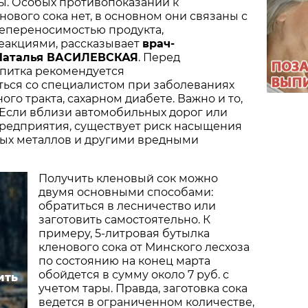
ы. Особых противопоказаний к
ового сока нет, в основном они связаны с
епереносимостью продукта,
еакциями, рассказывает
врач-
 Наталья ВАСИЛЕВСКАЯ
. Перед
питка рекомендуется
ться со специалистом при заболеваниях
го тракта, сахарном диабете. Важно и то,
. Если вблизи автомобильных дорог или
едприятия, существует риск насыщения
лых металлов и другими вредными
Получить кленовый сок можно
двумя основными способами:
обратиться в лесничество или
заготовить самостоятельно. К
примеру, 5-литровая бутылка
кленового сока от Минского лесхоза
по состоянию на конец марта
обойдется в сумму около 7 руб. с
ить
учетом тары. Правда, заготовка сока
ведется в ограниченном количестве,