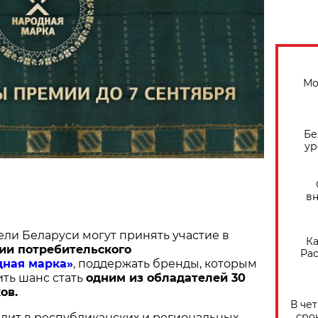
Мо
Бе
ур
вн
ели Беларуси могут принять участие в
Ка
ии потребительского
Рас
дная марка»
, поддержать бренды, которым
ить шанс стать
одним из обладателей 30
ов.
В че
сро
дит в республиканских и региональных