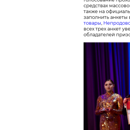
средствах массово
также на официал
заполнить анкеты 
товары
,
Непродово
всех трех анкет у
обладателей призо