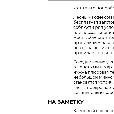
хотите его попроб
Лесным кодексом 
бесплатная загото
соблюсти ряд усло
или лесхоз, специ
места, объяснят т
правильным заверш
без обращения в л
правилам грозит ш
Сокодвижение у к
оттепелями в март
нужна плюсовая те
небольшой минус. 
становятся устой
клена прекращаетс
сравнительно коро
НА ЗАМЕТКУ
Кленовый сок реко