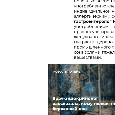
полезные элеиент
употреблению клен
индивидуальной н
аллергическими р
гастроэнтеролог
употреблением на
проконсультирова
желудочно-кишечно
где растет дерево
промышленного пр
сока солями тяже
веществами.
НОВОСТЬ ПО ТЕМЕ
Врач-эндокринолог
рассказала, кому нельзя п
березовый сок