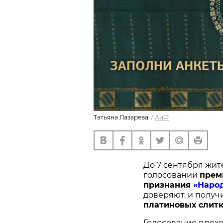
Татьяна Лазарева.
/
АиФ
До 7 сентября жит
голосовании
п
рем
признания
«Наро
доверяют, и получ
платиновых слитк
Голосование прохо