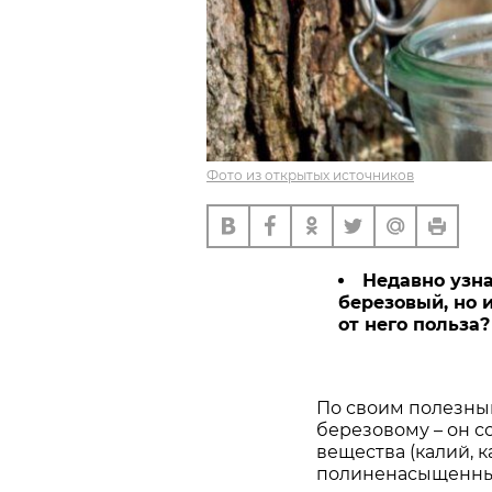
Фото из открытых источников
Недавно узна
березовый, но и
от него польза?
По своим полезным
березовому – он с
вещества (калий, 
полиненасыщенные