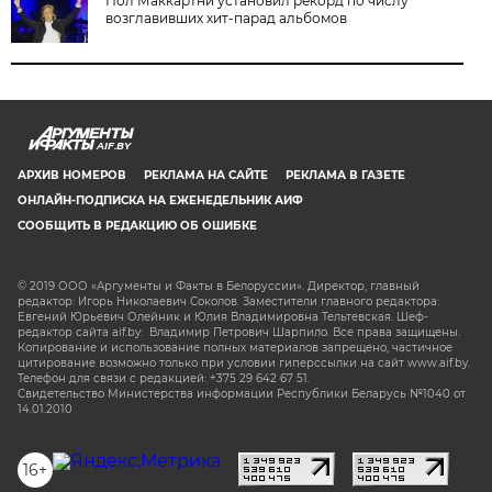
Пол Маккартни установил рекорд по числу
возглавивших хит-парад альбомов
AIF.BY
АРХИВ НОМЕРОВ
РЕКЛАМА НА САЙТЕ
РЕКЛАМА В ГАЗЕТЕ
ОНЛАЙН-ПОДПИСКА НА ЕЖЕНЕДЕЛЬНИК АИФ
СООБЩИТЬ В РЕДАКЦИЮ ОБ ОШИБКЕ
© 2019 ООО «Аргументы и Факты в Белоруссии». Директор, главный
редактор: Игорь Николаевич Соколов. Заместители главного редактора:
Евгений Юрьевич Олейник и Юлия Владимировна Тельтевская. Шеф-
редактор сайта aif.by: Владимир Петрович Шарпило. Все права защищены.
Копирование и использование полных материалов запрещено, частичное
цитирование возможно только при условии гиперссылки на сайт www.aif.by.
Телефон для связи с редакцией: +375 29 642 67 51.
Свидетельство Министерства информации Республики Беларусь №1040 от
14.01.2010
16+