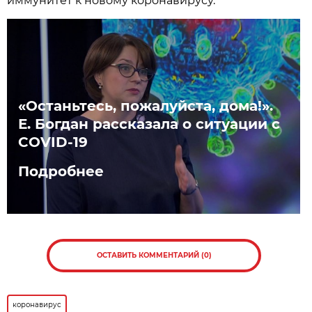
иммунитет к новому коронавирусу.
«Останьтесь, пожалуйста, дома!».
Е. Богдан рассказала о ситуации с
СOVID-19
Подробнее
ОСТАВИТЬ КОММЕНТАРИЙ (0)
коронавирус