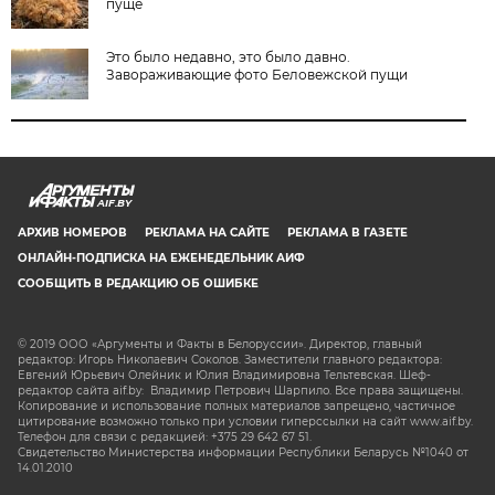
пуще
Это было недавно, это было давно.
Завораживающие фото Беловежской пущи
AIF.BY
АРХИВ НОМЕРОВ
РЕКЛАМА НА САЙТЕ
РЕКЛАМА В ГАЗЕТЕ
ОНЛАЙН-ПОДПИСКА НА ЕЖЕНЕДЕЛЬНИК АИФ
СООБЩИТЬ В РЕДАКЦИЮ ОБ ОШИБКЕ
© 2019 ООО «Аргументы и Факты в Белоруссии». Директор, главный
редактор: Игорь Николаевич Соколов. Заместители главного редактора:
Евгений Юрьевич Олейник и Юлия Владимировна Тельтевская. Шеф-
редактор сайта aif.by: Владимир Петрович Шарпило. Все права защищены.
Копирование и использование полных материалов запрещено, частичное
цитирование возможно только при условии гиперссылки на сайт www.aif.by.
Телефон для связи с редакцией: +375 29 642 67 51.
Свидетельство Министерства информации Республики Беларусь №1040 от
14.01.2010