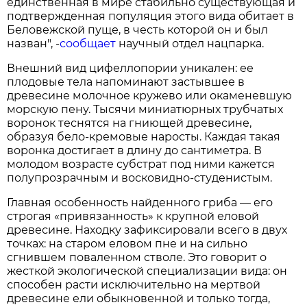
единственная в мире стабильно существующая и
подтвержденная популяция этого вида обитает в
Беловежской пуще, в честь которой он и был
назван", -
сообщает
научный отдел нацпарка.
Внешний вид цифеллопории уникален: ее
плодовые тела напоминают застывшее в
древесине молочное кружево или окаменевшую
морскую пену. Тысячи миниатюрных трубчатых
воронок теснятся на гниющей древесине,
образуя бело-кремовые наросты. Каждая такая
воронка достигает в длину до сантиметра. В
молодом возрасте субстрат под ними кажется
полупрозрачным и восковидно-студенистым.
Главная особенность найденного гриба — его
строгая «привязанность» к крупной еловой
древесине. Находку зафиксировали всего в двух
точках: на старом еловом пне и на сильно
сгнившем поваленном стволе. Это говорит о
жесткой экологической специализации вида: он
способен расти исключительно на мертвой
древесине ели обыкновенной и только тогда,