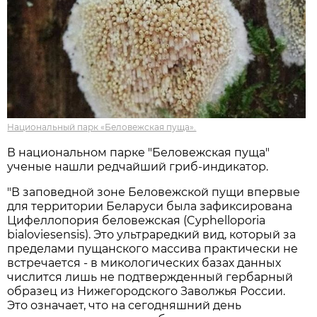
Национальный парк «Беловежская пуща».
В национальном парке "Беловежская пуща"
ученые нашли редчайший гриб-индикатор.
"В заповедной зоне Беловежской пущи впервые
для территории Беларуси была зафиксирована
Цифеллопория беловежская (Cyphelloporia
bialoviesensis). Это ультраредкий вид, который за
пределами пущанского массива практически не
встречается - в микологических базах данных
числится лишь не подтвержденный гербарный
образец из Нижегородского Заволжья России.
Это означает, что на сегодняшний день