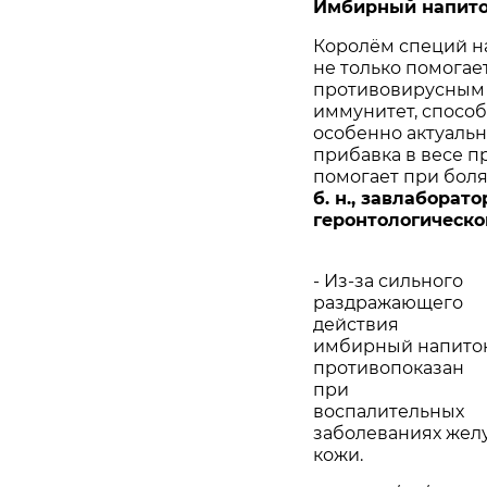
Имбирный напит
Королём специй н
не только помогает
противовирусным 
иммунитет, способ
особенно актуальн
прибавка в весе п
помогает при болях
б. н., завлаборат
геронтологическо
- Из-за сильного
раздражающего
действия
имбирный напито
противопоказан
при
воспалительных
заболеваниях жел
кожи.