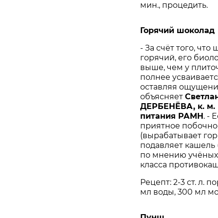
мин., процедить.
Горячий шоколад
- За счёт того, чт
горячий, его биол
выше, чем у плиточ
полнее усваиваетс
оставляя ощущение
объясняет
Светла
ДЕРБЕНЁВА, к. м.
питания РАМН
. -
приятное побочное
(вырабатывает гор
подавляет кашель 
по мнению учёных,
класса противокаш
Рецепт: 2-3 ст. л. п
мл воды, 300 мл мо
Пунш