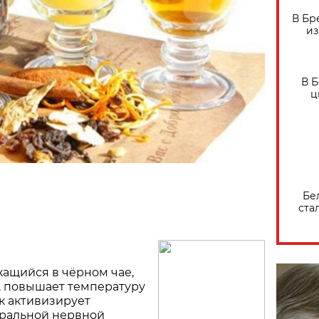
В Бр
из
В 
ц
Бе
ста
ащийся в чёрном чае,
, повышает температуру
ок активизирует
тральной нервной