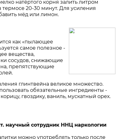
л. мелко натёртого корня залить литром
в термосе 20-30 минут. Для усиления
бавить мёд или лимон.
ится как «пылающее
ьзуется самое полезное -
ее вещества,
ки сосудов, снижающие
ина, препятствующие
олей.
ления глинтвейна великое множест­во.
спользовать обязательные ингредиенты -
 корицу, гвоздику, ваниль, мускатный орех.
т. научный сотрудник ННЦ наркологии
апитки можно употреблять только после