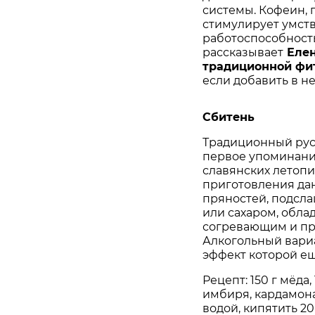
системы. Кофеин, 
стимулирует умст
работоспособность,
рассказывает
Елен
традиционной фи
если добавить в н
Сбитень
Традиционный рус
первое упоминани
славянских летопис
приготовления да
пряностей, подсл
или сахаром, обла
согревающим и пр
Алкогольный вариа
эффект которой е
Рецепт: 150 г мёда, 
имбиря, кардамона,
водой, кипятить 20