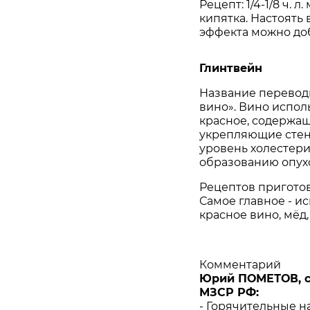
Рецепт: 1/4-1/8 ч. 
кипятка. Настоять 
эффекта можно до
Глинтвейн
Название перевод
вино». Вино испол
красное, содержащ
укрепляющие стен
уровень холестер
образованию опух
Рецептов приготов
Самое главное - и
красное вино, мёд,
Комментарий
Юрий ПОМЕТОВ, с
МЗСР РФ:
- Горячительные н