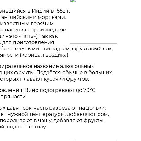
ившийся в Индии в 1552 г.
 английскими моряками,
 известным горячим
е напитка - производное
 - это «пять»), так как
в для приготовления
бязательными - вино, ром, фруктовый сок,
яности (корица, гвоздика).
бирательное название алкогольных
ащих фрукты. Подаётся обычно в больших
которых плавают кусочки фруктов.
овления: Вино подогревают до 70°С,
 пряности.
х давят сок, часть разрезают на дольки.
ает нужной температуры, добавляют ром,
 переливают в чашу, добавляют фрукты,
, подают к столу.