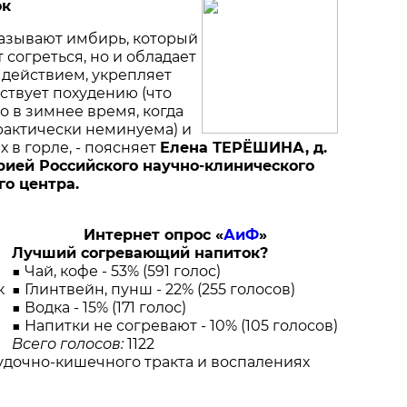
ок
азывают имбирь, который
 согреться, но и обладает
действием, укрепляет
ствует похудению (что
о в зимнее время, когда
рактически неминуема) и
 в горле, - поясняет
Елена ТЕРЁШИНА, д.
орией Российского научно-клинического
го центра.
Интернет опрос «
АиФ
»
Лучший согревающий напиток?
■ Чай, кофе - 53% (591 голос)
к
■ Глинтвейн, пунш - 22% (255 голосов)
■ Водка - 15% (171 голос)
■ Напитки не согревают - 10% (105 голосов)
Всего голосов:
1122
удочно-кишечного тракта и воспалениях