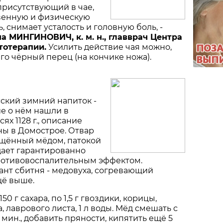
присутст­вующий в чае,
венную и физическую
 снимает усталость и головную боль, -
а МИНГИНОВИЧ, к. м. н., главврач Центра
тотерапии.
Усилить действие чая можно,
его чёрный перец (на кончике ножа).
ский зимний напиток -
е о нём нашли в
ях 1128 г., описание
ны в Домострое. Отвар
ащённый мёдом, патокой
дает гарантированно
отивовоспалительным эффектом.
нт сбитня - медовуха, согревающий
щё выше.
150 г сахара, по 1,5 г гвоздики, корицы,
 лаврового листа, 1 л воды. Мёд смешать с
 мин., добавить пряности, кипятить ещё 5