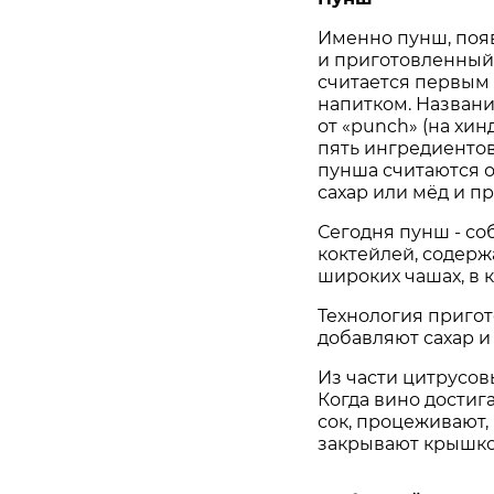
Именно пунш, появ
и приготовленный
считается первым
напитком. Названи
от «рunch» (на хинди
пять ингредиенто
пунша считаются о
сахар или мёд и пр
Сегодня пунш - со
коктейлей, содерж
широких чашах, в 
Технология пригот
добавляют сахар и
Из части цитрусовы
Когда вино достиг
сок, процеживают,
закрывают крышкой