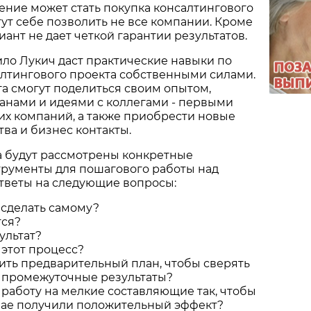
ние может стать покупка консалтингового
гут себе позволить не все компании. Кроме
риант не дает четкой гарантии результатов.
ло Лукич даст практические навыки по
лтингового проекта собственными силами.
а смогут поделиться своим опытом,
анами и идеями с коллегами - первыми
их компаний, а также приобрести новые
ва и бизнес контакты.
а будут рассмотрены конкретные
трументы для пошагового работы над
тветы на следующие вопросы:
 сделать самому?
тся?
ультат?
 этот процесс?
ить предварительный план, чтобы сверять
и промежуточные результаты?
 работу на мелкие составляющие так, чтобы
чае получили положительный эффект?