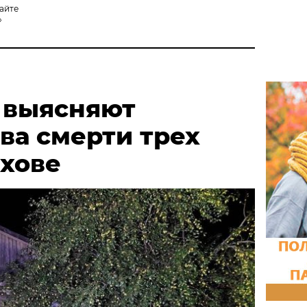
найте
»
 выясняют
ва смерти трех
ыхове