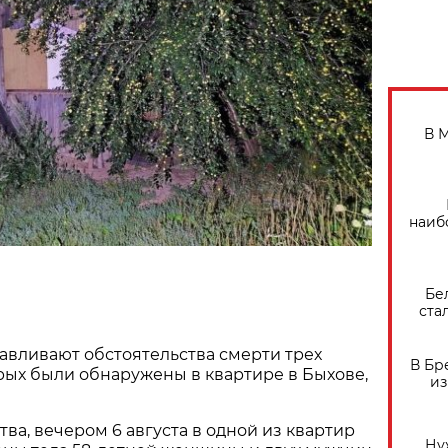
В 
наиб
Бе
ста
авливают обстоятельства смерти трех
В Бр
орых были обнаружены в квартире в Быхове,
из
ва, вечером 6 августа в одной из квартир
Ну