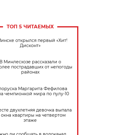
ТОП 5 ЧИТАЕМЫХ
Минске открылся первый «Хит!
Дисконт»
В Минлесхозе рассказали о
олее пострадавших от непогоды
районах
лоруска Маргарита Фефилова
ла чемпионкой мира по пулу-10
есте двухлетняя девочка выпала
 окна квартиры на четвертом
этаже
жно ли сообщать в водоканал,