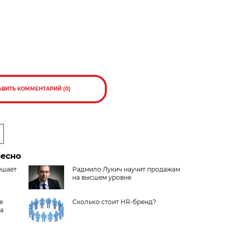
АВИТЬ КОММЕНТАРИЙ (0)
ресно
ешает
Радмило Лукич научит продажам
на высшем уровне
е
Сколько стоит HR-бренд?
а