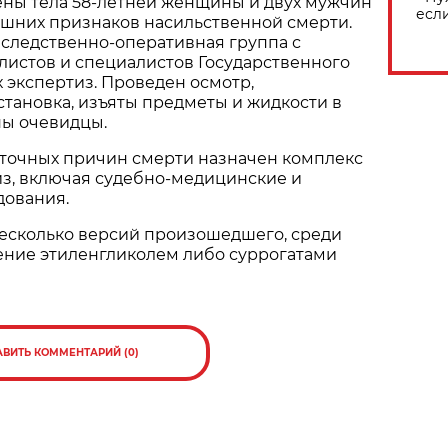
ены тела 58-летней женщины и двух мужчин
есл
нешних признаков насильственной смерти.
 следственно-оперативная группа с
листов и специалистов Государственного
 экспертиз. Проведен осмотр,
тановка, изъяты предметы и жидкости в
ны очевидцы.
 точных причин смерти назначен комплекс
из, включая судебно-медицинские и
дования.
есколько версий произошедшего, среди
ение этиленгликолем либо суррогатами
АВИТЬ КОММЕНТАРИЙ (0)