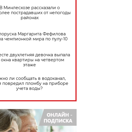
В Минлесхозе рассказали о
олее пострадавших от непогоды
районах
лоруска Маргарита Фефилова
ла чемпионкой мира по пулу-10
есте двухлетняя девочка выпала
 окна квартиры на четвертом
этаже
жно ли сообщать в водоканал,
и повредил пломбу на приборе
учета воды?