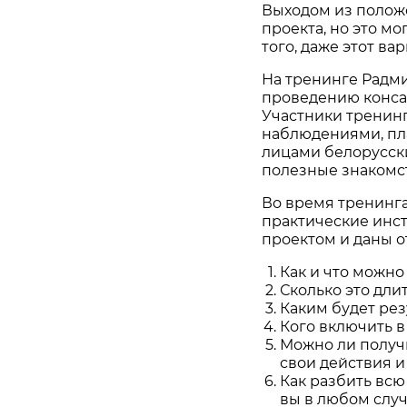
Выходом из положе
проекта, но это мо
того, даже этот ва
На тренинге Радми
проведению конса
Участники тренинг
наблюдениями, пл
лицами белорусск
полезные знакомст
Во время тренинг
практические инс
проектом и даны о
Как и что можно
Сколько это дли
Каким будет рез
Кого включить в
Можно ли получ
свои действия 
Как разбить всю
вы в любом слу