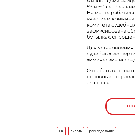
жилого дома найд
59 и 60 лет без в
На месте работала
участием кримина
комитета судебных
зафиксирована обс
бутылках, опроше
Для установления
судебных эксперт
химические иссле
Отрабатываются н
основных - отравл
алкоголя.
ОСТ
СК
смерть
расследование