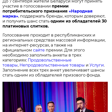
До 7 сентября жители Беларуси могут принять
участие в голосовании
п
ремии
потребительского признания
«Народная
марка»
, поддержать бренды, которым доверяют,
и получить шанс стать
одним из обладателей 30
платиновых слитков.
Голосование проходит в республиканских и
региональных средствах массовой информации,
на интернет-ресурсах, а также на
официальном
сайте
премии. Для этого
необходимо заполнить анкеты в трех
категориях:
Продовольственные
товары
,
Непродовольственные товары
и
Услуги
.
Заполнение всех трех анкет увеличивает шансы
стать одним из обладателей призового фонда.