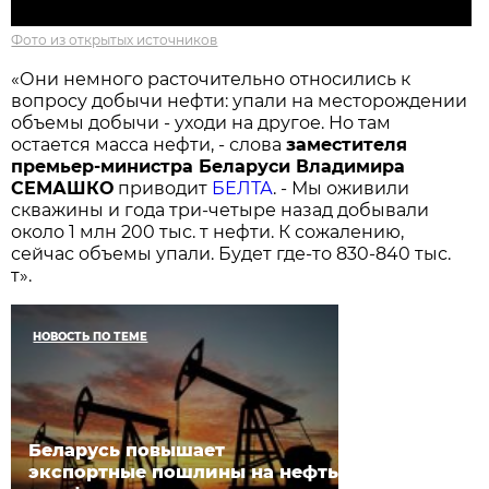
Фото из открытых источников
«Они немного расточительно относились к
вопросу добычи нефти: упали на месторождении
объемы добычи - уходи на другое. Но там
остается масса нефти, - слова
заместителя
премьер-министра Беларуси Владимира
СЕМАШКО
приводит
БЕЛТА
. - Мы оживили
скважины и года три-четыре назад добывали
около 1 млн 200 тыс. т нефти. К сожалению,
сейчас объемы упали. Будет где-то 830-840 тыс.
т».
НОВОСТЬ ПО ТЕМЕ
Беларусь повышает
экспортные пошлины на нефть