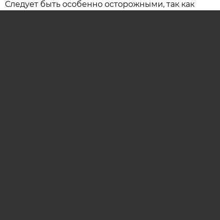
Следует быть особенно осторожными, так как
резко возрастает вероятность несчастных
случаев и крупных конфликтов, имеющих
серьезные последствия.
ОСТАВИТЬ КОММЕНТАРИЙ (0)
гороскоп
гороскоп на сегодня
астропрогноз
гороскоп на каждый день
AIF.BY
АРХИВ НОМЕРОВ
РЕКЛАМА НА САЙТЕ
РЕКЛАМА В ГАЗЕТЕ
ОНЛАЙН-ПОДПИСКА НА ЕЖЕНЕДЕЛЬНИК АИФ
СООБЩИТЬ В РЕДАКЦИЮ ОБ ОШИБКЕ